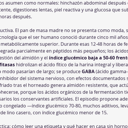
os asumen como normales: hinchazón abdominal después d
tente, digestiones lentas, piel reactiva y una glucosa que su
horas después.
uctiva. El pan de masa madre no se presenta como moda, s
ecnología que el ser humano conoció durante cinco mil años
er metabólicamente superior. Durante esas 12-48 horas de f
e degrada parcialmente en péptidos más pequeños; los ácidos l
estión del almidón y el 
índice glucémico baja a 50-60 frent
fitasas
 hidrolizan el ácido fítico de la harina integral y libera
o modo pasarían de largo; se produce 
GABA
 (ácido gamma-a
inhibidor del sistema nervioso, con efectos documentados s
enfriado tras el horneado genera almidón resistente, que act
cerse, porque los ácidos orgánicos de la fermentación tie
sarios los conservantes artificiales. El episodio propone ad
o congelado —índice glucémico 70-80, muchos aditivos, lev
de lino casero, con índice glucémico menor de 15.
ctica: cómo leer una etiqueta y qué hacer en casa sin horno