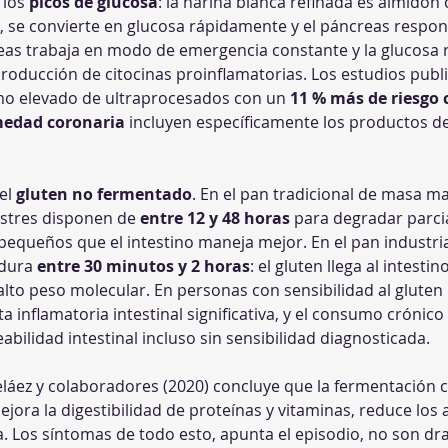
los 
picos de glucosa
: la harina blanca refinada es almidón
n, se convierte en glucosa rápidamente y el páncreas respon
creas trabaja en modo de emergencia constante y la glucosa 
 producción de citocinas proinflamatorias. Los estudios publ
mo elevado de ultraprocesados con un 
11 % más de riesgo 
medad coronaria
 incluyen específicamente los productos de
el 
gluten no fermentado
. En el pan tradicional de masa ma
vestres disponen de 
entre 12 y 48 horas
 para degradar parcia
equeños que el intestino maneja mejor. En el pan industria
dura 
entre 30 minutos y 2 horas
: el gluten llega al intesti
lto peso molecular. En personas con sensibilidad al gluten
inflamatoria intestinal significativa, y el consumo crónic
bilidad intestinal incluso sin sensibilidad diagnosticada. 
eláez y colaboradores (2020) concluye que la fermentación 
ejora la digestibilidad de proteínas y vitaminas, reduce los 
. Los síntomas de todo esto, apunta el episodio, no son dra