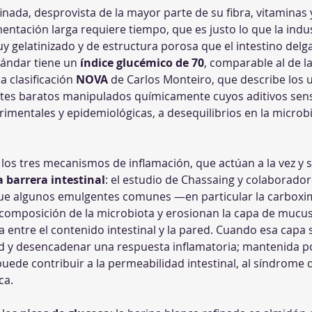
inada, desprovista de la mayor parte de su fibra, vitaminas 
tación larga requiere tiempo, que es justo lo que la indust
y gelatinizado y de estructura porosa que el intestino delg
tándar tiene un 
índice glucémico de 70
, comparable al de la
 clasificación 
NOVA
 de Carlos Monteiro, que describe los
tes baratos manipulados químicamente cuyos aditivos sens
imentales y epidemiológicas, a desequilibrios en la microbio
 los tres mecanismos de inflamación, que actúan a la vez y s
 barrera intestinal
: el estudio de Chassaing y colaborado
e algunos emulgentes comunes —en particular la carboximet
 composición de la microbiota y erosionan la capa de mucus
a entre el contenido intestinal y la pared. Cuando esa capa s
d y desencadenar una respuesta inflamatoria; mantenida po
ede contribuir a la permeabilidad intestinal, al síndrome de 
ca. 