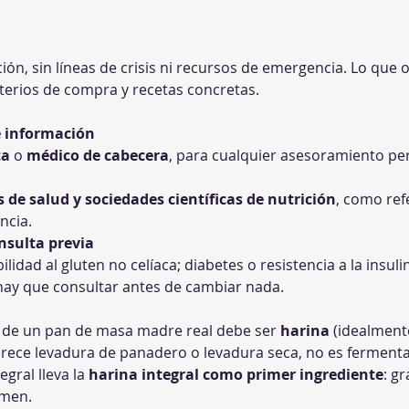
ión, sin líneas de crisis ni recursos de emergencia. Lo que 
iterios de compra y recetas concretas.
e información
ta
 o 
médico de cabecera
, para cualquier asesoramiento per
.
 de salud y sociedades científicas de nutrición
, como ref
ncia.
nsulta previa
lidad al gluten no celíaca; diabetes o resistencia a la insuli
hay que consultar antes de cambiar nada.
ente de un pan de masa madre real debe ser 
harina
 (idealment
parece levadura de panadero o levadura seca, no es fermentac
egral lleva la 
harina integral como primer ingrediente
: g
rmen.