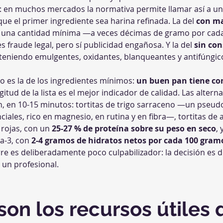
: en muchos mercados la normativa permite llamar así a un
que el primer ingrediente sea harina refinada. La del 
con m
en una cantidad mínima —a veces décimas de gramo por cad
 fraude legal, pero sí publicidad engañosa. Y la del 
sin co
 teniendo emulgentes, oxidantes, blanqueantes y antifúngico
o es la de los ingredientes mínimos: 
un buen pan tiene c
ongitud de la lista es el mejor indicador de calidad. Las altern
, en 10-15 minutos: tortitas de trigo sarraceno —un pseudoc
ales, rico en magnesio, en rutina y en fibra—, tortitas de a
rojas, con un 
25-27 % de proteína sobre su peso en seco
, 
a-3, con 
2-4 gramos de hidratos netos por cada 100 gramos
ierre es deliberadamente poco culpabilizador: la decisión es
 un profesional.
son los recursos útiles 