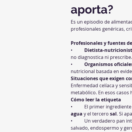
aporta?
Es un episodio de alimentac
profesionales genéricas, cr
Profesionales y fuentes d
•          
Dietista-nutricionis
no diagnostica ni prescribe
•          
Organismos oficiales
nutricional basada en evide
Situaciones que exigen co
Enfermedad celíaca y sensibi
metabólico. En esos casos 
Cómo leer la etiqueta
•          El primer ingredi
agua
 y el tercero 
sal
. Si a
•          Un verdadero pan int
salvado, endospermo y ge