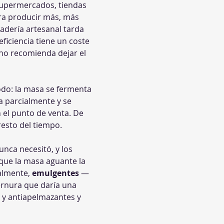
supermercados, tiendas 
ra producir más, más 
nadería artesanal tarda 
ficiencia tiene un coste 
 no recomienda dejar el 
odo: la masa se fermenta 
 parcialmente y se 
 el punto de venta. De 
esto del tiempo. 
unca necesitó, y los 
que la masa aguante la 
ialmente, 
emulgentes
 —
ternura que daría una 
 y antiapelmazantes y 