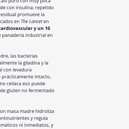
 casi puro con muy poca 
de con insulina; repetido 
residual promueve la 
icados en 
The Lancet
 en 
cardiovascular y un 16 
 panadería industrial en 
dre, las bacterias 
lmente la gliadina y la 
l con levadura 
no prácticamente intacto, 
 no celíaca eso puede 
o de gluten no fermentado 
con masa madre hidroliza 
antinutrientes y regula 
máticos ni inmediatos, y 