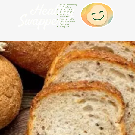
Gesunde Ernährung
Healthy food
Comida sana
Nourriture saine
Cibo sano
Gezond voedsel
Comida saudável
Menjar saludable
Sunn mat
Nyttig mat