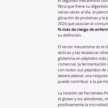
El segundo mecanismo son 
fibra que frene su digestió
varias veces al día, el pán
glicación de proteínas y la
2024 que asocian el consu
% más de riesgo de enfer
su definición.
El tercer mecanismo es el d
lácticas y las levaduras sil
glutenina en péptidos más p
comercial, la fermentación 
con todos sus péptidos de a
desencadenar una respuesta 
puede contribuir a la permea
La revisión de Fernández-P
el gluten y los almidones, m
positivamente la microbiota