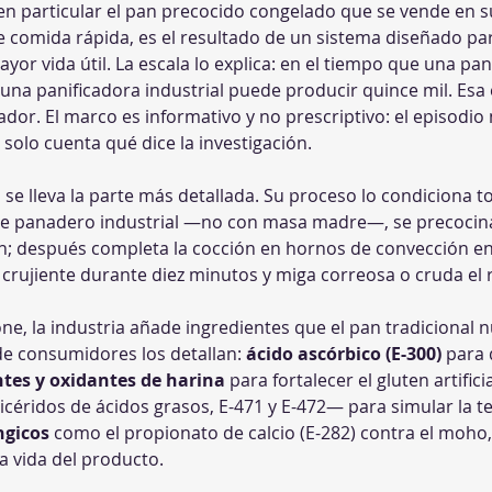
en particular el pan precocido congelado que se vende en 
de comida rápida, es el resultado de un sistema diseñado pa
yor vida útil. La escala lo explica: en el tiempo que una pa
una panificadora industrial puede producir quince mil. Esa e
dor. El marco es informativo y no prescriptivo: el episodio
 solo cuenta qué dice la investigación.
se lleva la parte más detallada. Su proceso lo condiciona t
e panadero industrial —no con masa madre—, se precocina
ón; después completa la cocción en hornos de convección en
 crujiente durante diez minutos y miga correosa o cruda el r
ne, la industria añade ingredientes que el pan tradicional n
de consumidores los detallan: 
ácido ascórbico (E-300)
 para 
tes y oxidantes de harina
 para fortalecer el gluten artific
glicéridos de ácidos grasos, E-471 y E-472— para simular la 
ngicos
 como el propionato de calcio (E-282) contra el moho,
a vida del producto. 