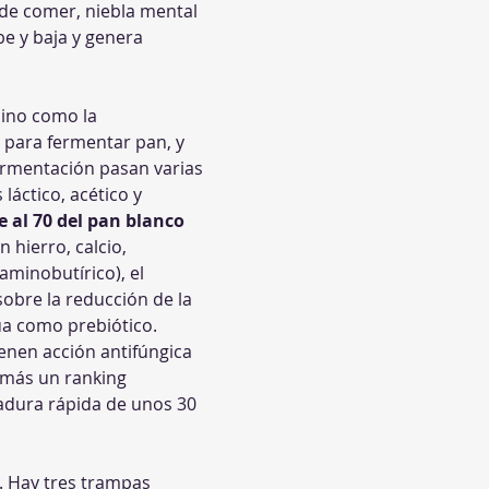
e comer, niebla mental 
be y baja y genera 
ino como la 
 para fermentar pan, y 
ermentación pasan varias 
áctico, acético y 
e al 70 del pan blanco 
n hierro, calcio, 
minobutírico), el 
obre la reducción de la 
úa como prebiótico. 
nen acción antifúngica 
emás un ranking 
adura rápida de unos 30 
. Hay tres trampas 