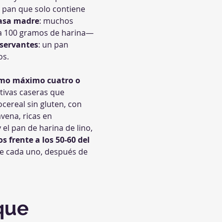
 pan que solo contiene 
asa madre
: muchos 
a 100 gramos de harina— 
nservantes
: un pan 
s. 
omo máximo cuatro o 
ativas caseras que 
ereal sin gluten, con 
vena, ricas en 
y el pan de harina de lino, 
 frente a los 50-60 del 
 de cada uno, después de 
que 