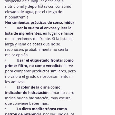
sospecha de cualquier deficiencia 
nutricional y deportistas con consumo 
elevado de agua, por el riesgo de 
hiponatremia.
Herramientas prácticas de consumidor
•          
Dar la vuelta al envase y leer la 
lista de ingredientes
, en lugar de fiarse 
de los reclamos del frente. Si la lista es 
larga y llena de cosas que no se 
reconocen, probablemente no sea la 
mejor opción.
•          
Usar el etiquetado frontal como 
primer filtro, no como veredicto
: sirve 
para comparar productos similares, pero 
no valora el grado de procesamiento ni 
los aditivos.
•          
El color de la orina como 
indicador de hidratación
: amarillo claro 
indica buena hidratación; muy oscura, 
que conviene beber más.
•          
La dieta mediterránea como 
patrón de referencia
, por ser uno de los 