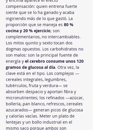
y encima aparece el efecto 
compensación: quien entrena fuerte 
siente que se lo ha ganado y acaba 
ingiriendo más de lo que gastó. La 
proporción que se maneja es 
80 % 
cocina y 20 % ejercicio
; son 
complementarios, no intercambiables.
Los mitos quinto y sexto tocan dos 
dogmas opuestos. Los carbohidratos no 
son malos: son la principal fuente de 
energía y 
el cerebro consume unos 120 
gramos de glucosa al día
. Otra vez, la 
clave está en el tipo. Los complejos —
cereales integrales, legumbres, 
tubérculos, fruta y verdura— se 
absorben despacio y aportan fibra y 
micronutrientes; los refinados —azúcar, 
bollería, pan blanco, refrescos, cereales 
azucarados— generan picos de glucosa 
y calorías vacías. Meter un plato de 
lentejas y un bollo industrial en el 
mismo saco porque ambos son 