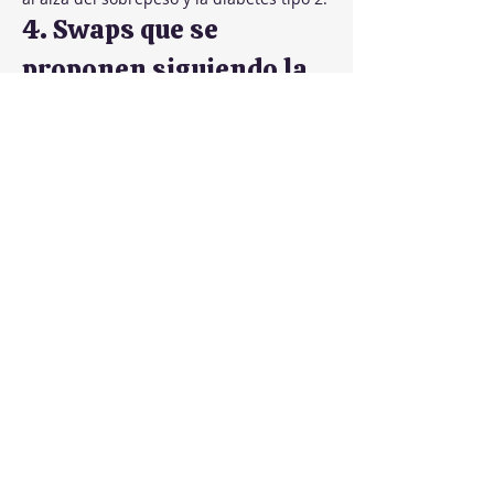
4. Swaps que se 
proponen siguiendo la 
filosofía Healthy 
Swappers
El swap central del episodio:
 cambiar la 
dieta milagro de turno —restrictiva, 
corta y con fecha de caducidad— por un 
patrón alimentario equilibrado y 
sostenible que se pueda mantener de 
por vida. Si una dieta no se puede 
sostener siempre, no sirve.
Hábito que resta
Hábito que suma
Empezar la dieta 
Cambiar dos o 
de moda de 
tres hábitos 
turno —piña, 
concretos y 
batidos “detox”, 
mantenerlos, 