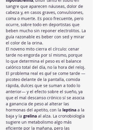
hiponatremia
, diluir tanto el sodio en 
sangre que aparecen náuseas, dolor de 
cabeza y, en casos graves, convulsiones, 
coma o muerte. Es poco frecuente, pero 
ocurre, sobre todo en deportistas que 
beben mucho sin reponer electrolitos. La 
guía razonable es beber con sed y mirar 
el color de la orina.
El noveno mito cierra el círculo: cenar 
tarde no engorda por sí mismo, porque 
lo que determina el peso es el balance 
calórico total del día, no la hora del reloj. 
El problema real es 
qué
 se come tarde —
picoteo delante de la pantalla, comida 
rápida, dulces que se suman a todo lo 
anterior— y el efecto sobre el sueño, ya 
que el mal descanso crónico sí se asocia 
a ganancia de peso al alterar las 
hormonas del apetito, con la 
leptina
 a la 
baja y la 
grelina
 al alza. La cronobiología 
sugiere un metabolismo algo más 
eficiente por la mañana, pero las 