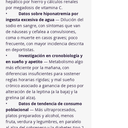
hepático por hierro y cálculos renales 
por megadosis de vitamina C.
•          
Datos sobre hiponatremia por 
ingesta excesiva de agua
 — Dilución del 
sodio en sangre, con síntomas que van 
de náuseas y cefalea a convulsiones, 
coma o muerte en casos graves; poco 
frecuente, con mayor incidencia descrita 
en deportistas.
•          
Investigación en cronobiología y 
en sueño y apetito
 — Metabolismo algo 
más eficiente por la mañana, con 
diferencias insuficientes para sostener 
reglas horarias rígidas; y mal sueño 
crónico asociado a ganancia de peso por 
alteración de la leptina (a la baja) y la 
grelina (al alza).
•          
Datos de tendencia de consumo 
poblacional
 — Más ultraprocesados, 
platos preparados y alcohol, menos 
fruta, verdura y legumbres, en paralelo 
al alza del sobrepeso y la diabetes tipo 2.