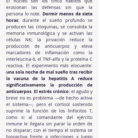
El núcleo son los cinco hábitos que 
erosionan las defensas sin que la 
persona lo note. 
Dormir menos de siete 
horas
: durante el sueño profundo se 
producen las citoquinas, se consolida la 
memoria inmunológica y se activan las 
células NK; la privación reduce la 
producción de anticuerpos y eleva 
marcadores de inflamación como la 
interleucina-6, el TNF-alfa y la proteína C 
reactiva. El experimento más elocuente: 
una sola noche de mal sueño tras recibir 
la vacuna de la hepatitis A reduce 
significativamente la producción de 
anticuerpos
. 
El estrés crónico
: el agudo y 
breve no es problema —de hecho activa 
el sistema—, pero el cortisol sostenido 
suprime la función de los linfocitos T, 
como si al comandante del ejército 
inmune le llegara sin parar la orden de 
no disparar; con el tiempo el sistema se 
hipoactiva frente a infecciones y luego 