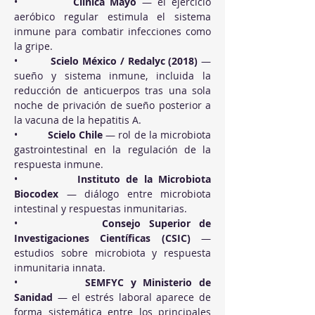
•          
Clínica Mayo
 — el ejercicio 
aeróbico regular estimula el sistema 
inmune para combatir infecciones como 
la gripe.
•          
Scielo México / Redalyc (2018)
 — 
sueño y sistema inmune, incluida la 
reducción de anticuerpos tras una sola 
noche de privación de sueño posterior a 
la vacuna de la hepatitis A.
•          
Scielo Chile
 — rol de la microbiota 
gastrointestinal en la regulación de la 
respuesta inmune.
•          
Instituto de la Microbiota 
Biocodex
 — diálogo entre microbiota 
intestinal y respuestas inmunitarias.
•          
Consejo Superior de 
Investigaciones Científicas (CSIC)
 — 
estudios sobre microbiota y respuesta 
inmunitaria innata.
•          
SEMFYC y Ministerio de 
Sanidad
 — el estrés laboral aparece de 
forma sistemática entre los principales 