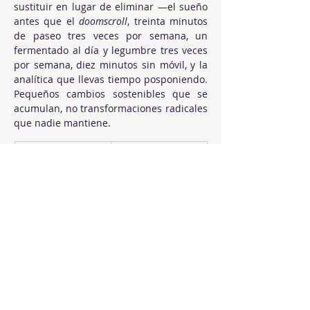
sustituir en lugar de eliminar —el sueño 
antes que el 
doomscroll
, treinta minutos 
de paseo tres veces por semana, un 
fermentado al día y legumbre tres veces 
por semana, diez minutos sin móvil, y la 
analítica que llevas tiempo posponiendo. 
Pequeños cambios sostenibles que se 
acumulan, no transformaciones radicales 
que nadie mantiene.
Hábito que resta
Hábito que suma
La última hora de 
Treinta minutos 
móvil en la cama
de lectura en 
papel o con luz 
cálida, con el 
objetivo 
operativo de 
siete horas de 
sueño cinco 
noches seguidas 