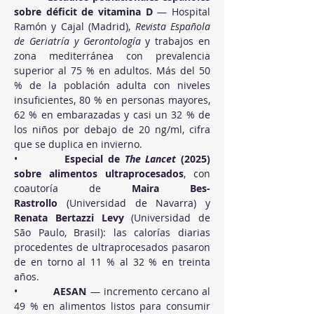
sobre déficit de vitamina D
 — Hospital 
Ramón y Cajal (Madrid), 
Revista Española 
de Geriatría y Gerontología
 y trabajos en 
zona mediterránea con prevalencia 
superior al 75 % en adultos. Más del 50 
% de la población adulta con niveles 
insuficientes, 80 % en personas mayores, 
62 % en embarazadas y casi un 32 % de 
los niños por debajo de 20 ng/ml, cifra 
que se duplica en invierno.
•          
Especial de 
The Lancet
 (2025) 
sobre alimentos ultraprocesados
, con 
coautoría de 
Maira Bes-
Rastrollo
 (Universidad de Navarra) y 
Renata Bertazzi Levy
 (Universidad de 
São Paulo, Brasil): las calorías diarias 
procedentes de ultraprocesados pasaron 
de en torno al 11 % al 32 % en treinta 
años.
•          
AESAN
 — incremento cercano al 
49 % en alimentos listos para consumir 