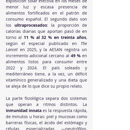
exposición solar efectiva en los meses de 
menor luz y escasa presencia de 
alimentos fortificados en el patrón de 
consumo español. El segundo dato son 
los 
ultraprocesados
: la proporción de 
calorías diarias que aportan pasó de en 
torno al 
11 % al 32 % en treinta años
, 
según el especial publicado en 
The 
Lancet
 en 2025, y la AESAN registra un 
incremento adicional cercano al 
49 %
 en 
alimentos listos para consumir entre 
2022 y 2024. El país soleado y 
mediterráneo tiene, a la vez, un déficit 
vitamínico generalizado y una dieta que 
se aleja de lo que dice su propio relato.
La parte fisiológica separa dos sistemas 
que operan a ritmos distintos. La 
inmunidad innata
 es la respuesta rápida, 
de minutos u horas: piel y mucosas como 
barreras físicas, el ácido del estómago y 
células especializadas —neutrófilos, 