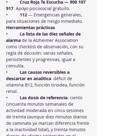
•          
Cruz Roja Te Escucha — 900 107 
917
. Apoyo psicosocial gratuito.
•          
112
 — Emergencias generales, 
para situaciones de riesgo inmediato.
Herramientas prácticas
•          
La lista de las diez señales de 
alarma
 de la Alzheimer Association 
como checklist de observación, con su 
regla de decisión: varias señales, 
persistentes y progresivas, igual a 
consulta.
•          
Las causas reversibles a 
descartar en analítica
: déficit de 
vitamina B12, función tiroidea, función 
renal.
•          
Las dosis de referencia
: ciento 
cincuenta minutos semanales de 
actividad moderada en cinco sesiones 
de treinta (aunque diez minutos diarios 
de caminata ya marcan diferencia frente 
a la inactividad total), y treinta minutos 
diarios de idioma sostenidos en el 