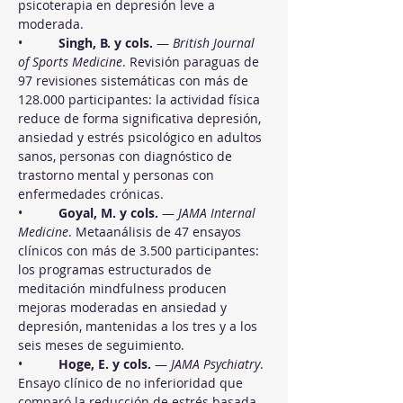
psicoterapia en depresión leve a 
moderada.
•          
Singh, B. y cols.
 — 
British Journal 
of Sports Medicine
. Revisión paraguas de 
97 revisiones sistemáticas con más de 
128.000 participantes: la actividad física 
reduce de forma significativa depresión, 
ansiedad y estrés psicológico en adultos 
sanos, personas con diagnóstico de 
trastorno mental y personas con 
enfermedades crónicas.
•          
Goyal, M. y cols.
 — 
JAMA Internal 
Medicine
. Metaanálisis de 47 ensayos 
clínicos con más de 3.500 participantes: 
los programas estructurados de 
meditación mindfulness producen 
mejoras moderadas en ansiedad y 
depresión, mantenidas a los tres y a los 
seis meses de seguimiento.
•          
Hoge, E. y cols.
 — 
JAMA Psychiatry
. 
Ensayo clínico de no inferioridad que 
comparó la reducción de estrés basada 