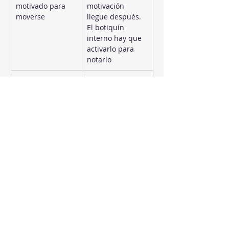
motivado para 
motivación 
moverse
llegue después. 
El botiquín 
interno hay que 
activarlo para 
notarlo
Buscar un hueco 
Anclar el hábito 
nuevo en una 
a una rutina 
agenda que ya 
existente: 
está llena
caminar diez 
minutos 
después de 
desayunar, 
respirar cinco 
minutos al volver 
del trabajo, 
estirar antes de 
cenar
Cadena de días 
Lunes, miércoles 