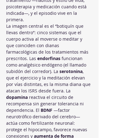
tratamiento —hábitos y estilo de vida, 
psicoterapia y medicación cuando está 
indicada—, y el episodio vive en la 
primera.
La imagen central es el “botiquín que 
llevas dentro”: cinco sistemas que el 
cuerpo activa al moverse o meditar y 
que coinciden con dianas 
farmacológicas de los tratamientos más 
prescritos. Las 
endorfinas
 funcionan 
como analgésico endógeno (el llamado 
subidón del corredor). La 
serotonina
, 
que el ejercicio y la meditación elevan 
por vías distintas, es la misma diana que 
atacan los ISRS desde fuera. La 
dopamina
 reactiva el circuito de 
recompensa sin generar tolerancia ni 
dependencia. El 
BDNF
 —factor 
neurotrófico derivado del cerebro— 
actúa como fertilizante neuronal: 
protege el hipocampo, favorece nuevas 
conexiones y 
aumenta de forma 