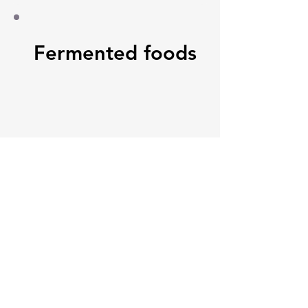
Fermented foods
Paseo de la Castellana, 194
Cink Business Center
Madrid 28046
+34 91 993 51 51
hello@healthyswappers.com
Privacy terms
Legal