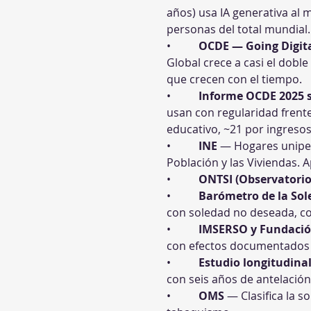
años) usa IA generativa al 
personas del total mundial.
•          
OCDE — Going Digita
Global crece a casi el dobl
que crecen con el tiempo.
•          
Informe OCDE 2025 s
usan con regularidad frente
educativo, ~21 por ingresos
•          
INE
 — Hogares uniper
Población y las Viviendas. 
•          
ONTSI (Observatorio
•          
Barómetro de la So
con soledad no deseada, co
•          
IMSERSO y Fundaci
con efectos documentados s
•          
Estudio longitudina
con seis años de antelación
•          
OMS
 — Clasifica la 