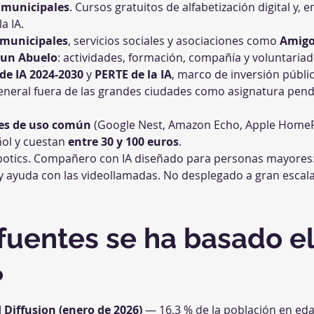
s municipales
. Cursos gratuitos de alfabetización digital y,
a IA.
 municipales
, servicios sociales y asociaciones como 
Amigo
 un Abuelo
: actividades, formación, compañía y voluntariad
de IA 2024-2030
 y 
PERTE de la IA
, marco de inversión públic
general fuera de las grandes ciudades como asignatura pend
tes de uso común
 (Google Nest, Amazon Echo, Apple HomeP
ol y cuestan 
entre 30 y 100 euros
.
Robotics. Compañero con IA diseñado para personas mayores
 y ayuda con las videollamadas. No desplegado a gran escal
 fuentes se ha basado el
?
 Diffusion (enero de 2026)
 — 16,3 % de la población en eda