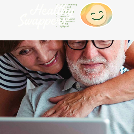
Gesunde Ernährung
Healthy food
Comida sana
Nourriture saine
Cibo sano
Gezond voedsel
Comida saudável
Menjar saludable
Sunn mat
Nyttig mat