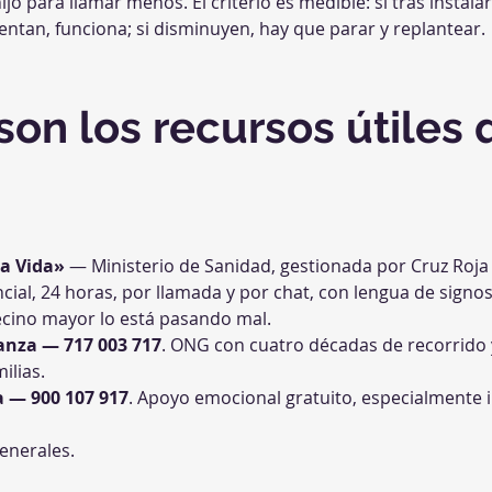
jo para llamar menos. El criterio es medible: si tras instalar
ntan, funciona; si disminuyen, hay que parar y replantear.
son los recursos útiles 
la Vida»
 — Ministerio de Sanidad, gestionada por Cruz Roj
cial, 24 horas, por llamada y por chat, con lengua de signos
vecino mayor lo está pasando mal.
ranza — 717 003 717
. ONG con cuatro décadas de recorrido 
ilias.
a — 900 107 917
. Apoyo emocional gratuito, especialmente 
enerales.