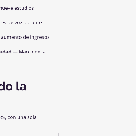
nueve estudios 
es de voz durante 
n aumento de ingresos 
nidad
 — Marco de la 
o la 
z», con una sola 
.