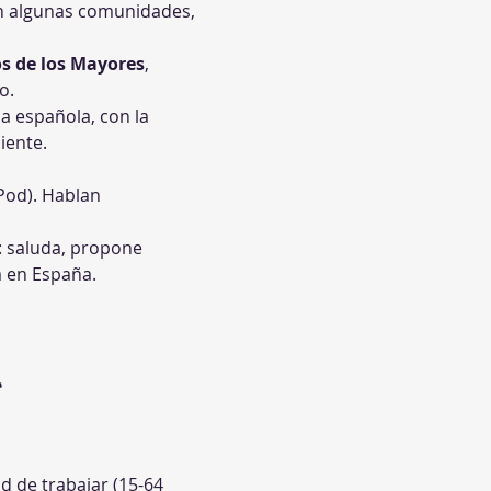
 en algunas comunidades, 
s de los Mayores
, 
o.
a española, con la 
iente.
od). Hablan 
: saluda, propone 
a en España.
 
d de trabajar (15-64 