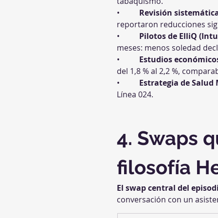
tabaquismo.
•          
Revisión sistemátic
reportaron reducciones sign
•          
Pilotos de ElliQ (Int
meses: menos soledad decla
•          
Estudios económicos
del 1,8 % al 2,2 %, compar
•          
Estrategia de Salud
Línea 024.
4. Swaps q
filosofía 
El swap central del episod
conversación con un asiste