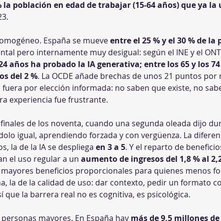
% la población en edad de trabajar (15-64 años) que ya la
23.
homogéneo. España se mueve 
entre el 25 % y el 30 % de la
ental pero internamente muy desigual: según el INE y el ONTS
24 años ha probado la IA generativa; entre los 65 y los 7
os del 2 %
. La OCDE añade brechas de unos 21 puntos por ni
fuera por elección informada: no saben que existe, no sabe
ra experiencia fue frustrante.
a finales de los noventa, cuando una segunda oleada dijo du
olo igual, aprendiendo forzada y con vergüenza. La diferencia
, la de la IA se despliega 
en 3 a 5
. Y el reparto de beneficio
n el uso regular a un 
aumento de ingresos del 1,8 % al 2,
 mayores beneficios proporcionales para quienes menos fo
la de la calidad de uso: dar contexto, pedir un formato conc
 que la barrera real no es cognitiva, es psicológica.
s personas mayores. En España hay 
más de 9,5 millones de