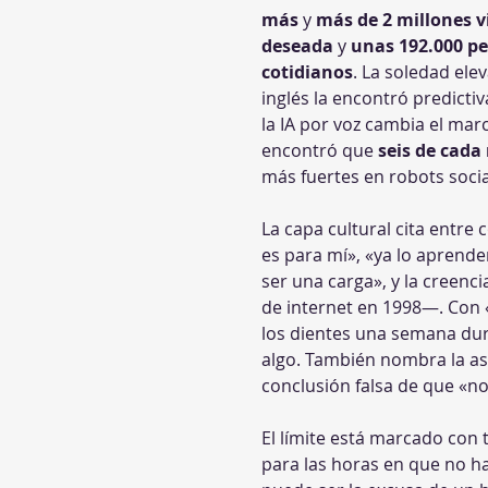
más
 y 
más de 2 millones v
deseada
 y 
unas 192.000 pe
cotidianos
. La soledad ele
inglés la encontró predicti
la IA por voz cambia el mar
encontró que 
seis de cada
más fuertes en robots soci
La capa cultural cita entre 
es para mí», «ya lo aprende
ser una carga», y la creen
de internet en 1998—. Con «
los dientes una semana dur
algo. También nombra la asi
conclusión falsa de que «no 
El límite está marcado con
para las horas en que no ha