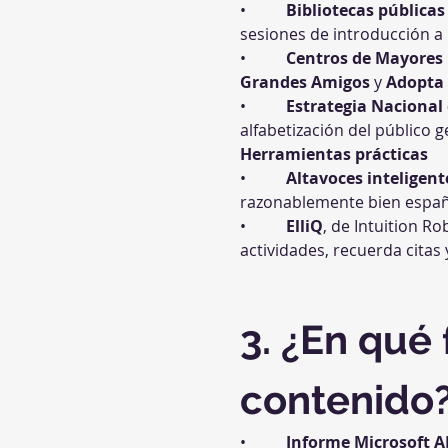
•          
Bibliotecas pública
sesiones de introducción a l
•          
Centros de Mayores
Grandes Amigos
 y 
Adopta
•          
Estrategia Nacional 
alfabetización del público 
Herramientas prácticas
•          
Altavoces inteligen
razonablemente bien españ
•          
ElliQ
, de Intuition 
actividades, recuerda citas
3. ¿En qué
contenido
•          
Informe Microsoft AI