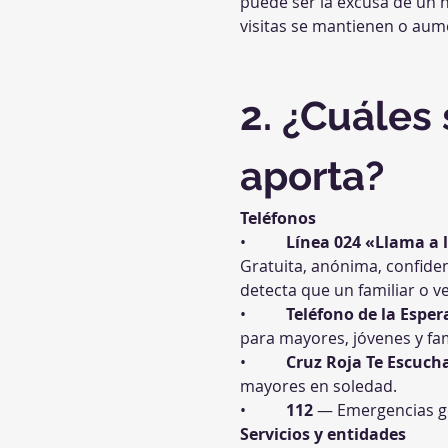
puede ser la excusa de un hi
visitas se mantienen o aume
2. ¿Cuáles 
aporta?
Teléfonos
•          
Línea 024 «Llama a 
Gratuita, anónima, confiden
detecta que un familiar o 
•          
Teléfono de la Espe
para mayores, jóvenes y fam
•          
Cruz Roja Te Escuch
mayores en soledad.
•          
112
 — Emergencias g
Servicios y entidades