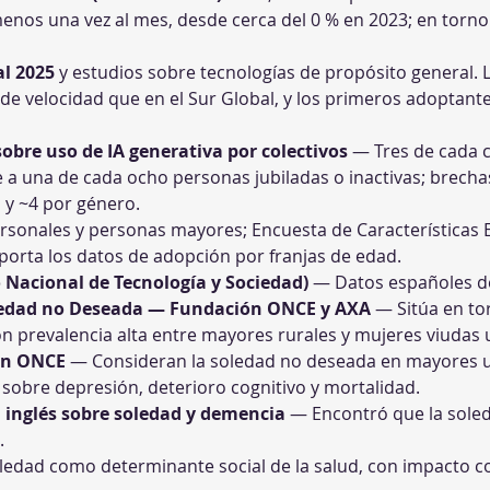
menos una vez al mes, desde cerca del 0 % en 2023; en torno
l 2025
 y estudios sobre tecnologías de propósito general. 
e de velocidad que en el Sur Global, y los primeros adoptant
obre uso de IA generativa por colectivos
 — Tres de cada c
 a una de cada ocho personas jubiladas o inactivas; brecha
 y ~4 por género.
sonales y personas mayores; Encuesta de Características Es
Aporta los datos de adopción por franjas de edad.
 Nacional de Tecnología y Sociedad)
 — Datos españoles de
ledad no Deseada — Fundación ONCE y AXA
 — Sitúa en to
n prevalencia alta entre mayores rurales y mujeres viudas 
ón ONCE
 — Consideran la soledad no deseada en mayores un
obre depresión, deterioro cognitivo y mortalidad.
l inglés sobre soledad y demencia
 — Encontró que la sole
.
soledad como determinante social de la salud, con impacto c