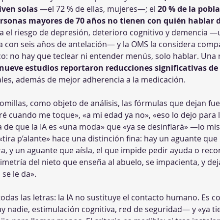
iven solas
 —el 72 % de ellas, mujeres—; el 
20 % de la pobla
rsonas mayores de 70 años no tienen con quién hablar 
va el riesgo de depresión, deterioro cognitivo y demencia —
va con seis años de antelación— y la OMS la considera comp
co: no hay que teclear ni entender menús, solo hablar. Una r
 nueve estudios reportaron reducciones significativas de
ales, además de mejor adherencia a la medicación.
comillas, como objeto de análisis, las fórmulas que dejan fue
ré cuando me toque», «a mi edad ya no», «eso lo dejo para l
cia de que la IA es «una moda» que «ya se desinflará» —lo m
tira p’alante» hace una distinción fina: hay un aguante que 
a, y un aguante que aísla, el que impide pedir ayuda o reco
metría del nieto que enseña al abuelo, se impacienta, y dej
se le da».
 todas las letras: la IA no sustituye el contacto humano. 
y nadie, estimulación cognitiva, red de seguridad— y «ya ti