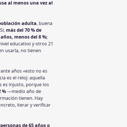
 usa al menos una vez al 
 población adulta
, buena 
I, 
más del 70 % de 
4 años, menos del 8 %; 
vel educativo y otros 21 
n usarla, no tienen 
rante años «esto no es 
 es el reloj: aquella 
s es injusto, porque los 
2 %
 —medio año de 
rmación tienen. Hay 
reto, iterar y verificar 
 personas de 65 años o 