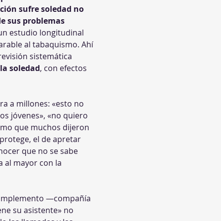
ción sufre soledad no 
de sus problemas 
un estudio longitudinal 
arable al tabaquismo. Ahí 
evisión sistemática 
 la soledad
, con efectos 
ra a millones: «esto no 
os jóvenes», «no quiero 
ismo que muchos dijeron 
protege, el de apretar 
nocer que no se sabe 
a al mayor con la 
Es complemento —compañía 
ene su asistente» no 