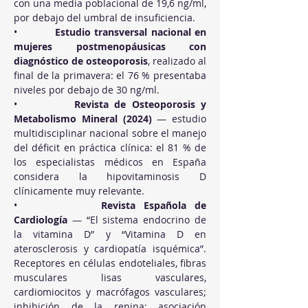
con una media poblacional de 19,6 ng/ml, 
por debajo del umbral de insuficiencia.
•          
Estudio transversal nacional en 
mujeres postmenopáusicas con 
diagnóstico de osteoporosis
, realizado al 
final de la primavera: el 76 % presentaba 
niveles por debajo de 30 ng/ml.
•          
Revista de Osteoporosis y 
Metabolismo Mineral (2024)
 — estudio 
multidisciplinar nacional sobre el manejo 
del déficit en práctica clínica: el 81 % de 
los especialistas médicos en España 
considera la hipovitaminosis D 
clínicamente muy relevante.
•          
Revista Española de 
Cardiología
 — “El sistema endocrino de 
la vitamina D” y “Vitamina D en 
aterosclerosis y cardiopatía isquémica”. 
Receptores en células endoteliales, fibras 
musculares lisas vasculares, 
cardiomiocitos y macrófagos vasculares; 
inhibición de la renina; asociación 