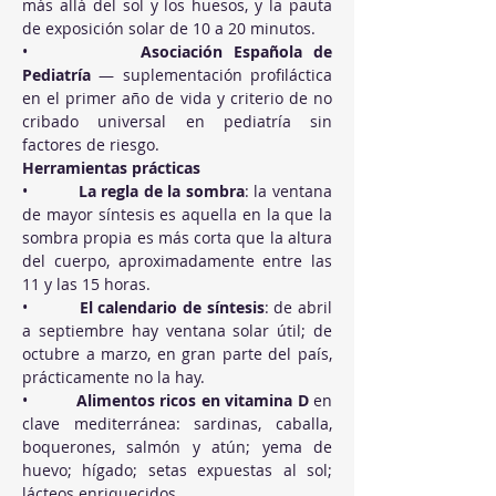
más allá del sol y los huesos, y la pauta 
de exposición solar de 10 a 20 minutos.
•          
Asociación Española de 
Pediatría
 — suplementación profiláctica 
en el primer año de vida y criterio de no 
cribado universal en pediatría sin 
factores de riesgo.
Herramientas prácticas
•          
La regla de la sombra
: la ventana 
de mayor síntesis es aquella en la que la 
sombra propia es más corta que la altura 
del cuerpo, aproximadamente entre las 
11 y las 15 horas.
•          
El calendario de síntesis
: de abril 
a septiembre hay ventana solar útil; de 
octubre a marzo, en gran parte del país, 
prácticamente no la hay.
•          
Alimentos ricos en vitamina D
 en 
clave mediterránea: sardinas, caballa, 
boquerones, salmón y atún; yema de 
huevo; hígado; setas expuestas al sol; 
lácteos enriquecidos.