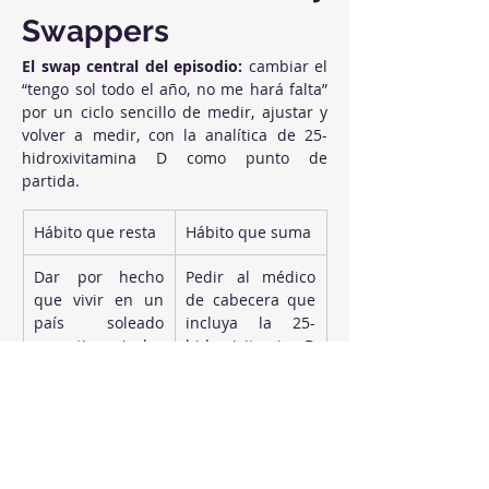
Swappers
El swap central del episodio:
 cambiar el 
“tengo sol todo el año, no me hará falta” 
por un ciclo sencillo de medir, ajustar y 
volver a medir, con la analítica de 25-
hidroxivitamina D como punto de 
partida.
Hábito que resta
Hábito que suma
Dar por hecho 
Pedir al médico 
que vivir en un 
de cabecera que 
país soleado 
incluya la 25-
garantiza niveles 
hidroxivitamina D 
adecuados
en la próxima 
analítica, sobre 
todo si hace más 
de un año de la 
última revisión 
completa