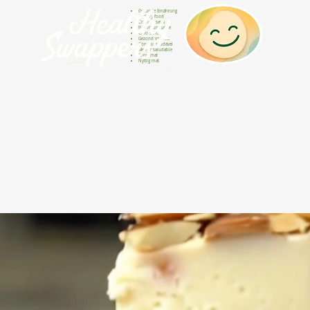
Gesunde Ernährung
Healthy food
Comida sana
Nourriture saine
Cibo sano
Gezond voedsel
Comida saudável
Menjar saludable
Sunn mat
Nyttig mat