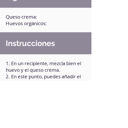
Queso crema:
Huevos orgánicos:
Instrucciones
1. En un recipiente, mezcla bien el
huevo y el queso crema.
2. En este punto, puedes añadir el
endulzante o la esencia de tu
preferencia.
3. Vierte la mezcla en un recipiente
apto para microondas (engrasado
con margarina o aceite vegetal).
4. Lleva al microondas durante 2
minutos y 30 segundos.