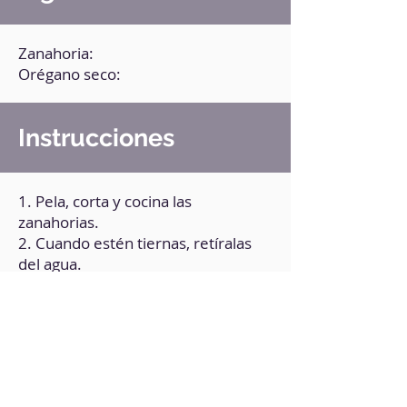
Zanahoria:
Orégano seco:
Instrucciones
1. Pela, corta y cocina las
zanahorias.
2. Cuando estén tiernas, retíralas
del agua.
3. Haz un puré con las zanahorias y
el orégano. Añade sal y pimienta al
gusto.
4. Engrasa una placa para horno
(puedes usar papel vegetal).
5. Forma bolitas de puré y ponlas