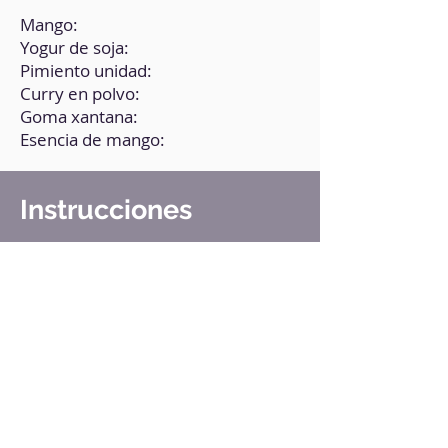
Mango:
Yogur de soja:
Pimiento unidad:
Curry en polvo:
Goma xantana:
Esencia de mango:
Instrucciones
1. En un bol, pon todos los
ingredientes. Si tienes, añade una
cucharadita de mostaza.
2. Tritura bien.
3. Vuelca la preparación en un
recipiente con tapa y guarda en la
nevera.