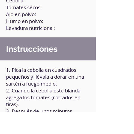
Cebolla:
Tomates secos:
Ajo en polvo:
Humo en polvo:
Levadura nutricional:
Instrucciones
1. Pica la cebolla en cuadrados
pequeños y llévala a dorar en una
sartén a fuego medio.
2. Cuando la cebolla esté blanda,
agrega los tomates (cortados en
tiras).
3. Después de unos minutos,
agrega pimienta, el humo en polvo
y, si tienes, una pizca de cúrcuma en
polvo.