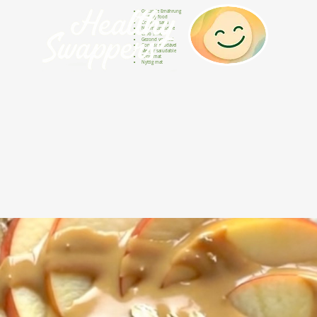
Gesunde Ernährung
Healthy food
Comida sana
Nourriture saine
Cibo sano
Gezond voedsel
Comida saudável
Menjar saludable
Sunn mat
Nyttig mat