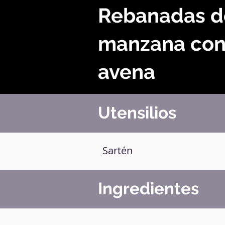
Rebanadas d
manzana co
avena
Utensilios
Sartén
Ingredientes