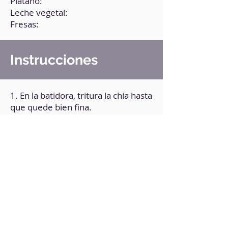
Plátano:
Leche vegetal:
Fresas:
Instrucciones
1. En la batidora, tritura la chía hasta
que quede bien fina.
2. Añade el resto de los
ingredientes.
3. Vuelve a triturar bien.
4. Pásala la mezcla a un recipiente
de cristal y llévalo a la nevera toda
la noche.
5. Añade toppings al gusto
(opcional).