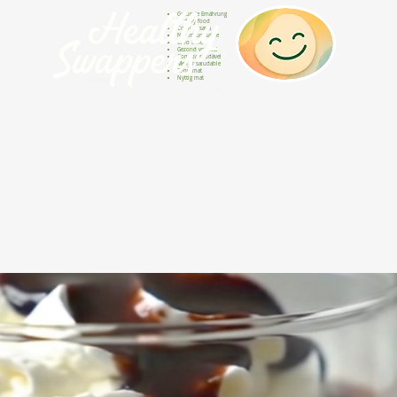
Gesunde Ernährung
Healthy food
Comida sana
Nourriture saine
Cibo sano
Gezond voedsel
Comida saudável
Menjar saludable
Sunn mat
Nyttig mat