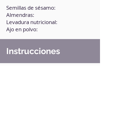
Semillas de sésamo:
Almendras:
Levadura nutricional:
Ajo en polvo:
Instrucciones
1. Pon todos los ingredientes en un
recipiente, agrega media cucharada
de sal.
2. Tritura hasta integrar por
completo.
3. Pasa a un recipiente hermético y
conserva en el refrigerador.