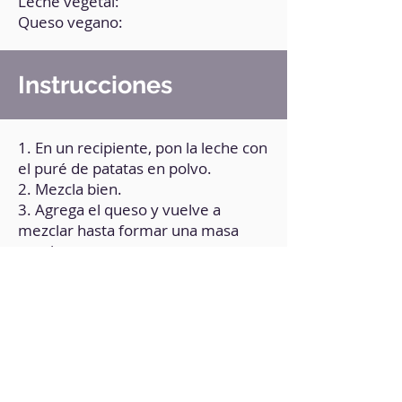
Leche vegetal:
Queso vegano:
Instrucciones
1. En un recipiente, pon la leche con
el puré de patatas en polvo.
2. Mezcla bien.
3. Agrega el queso y vuelve a
mezclar hasta formar una masa
consistente.
4. Haz bolitas y aplánalas (si los
quieres finos, puedes utilizar el
rodillo).
5. Cocina en una sartén
(antiadherente o con un poquito de
aceite) a fuego medio por ambos
lados hasta que veas que están