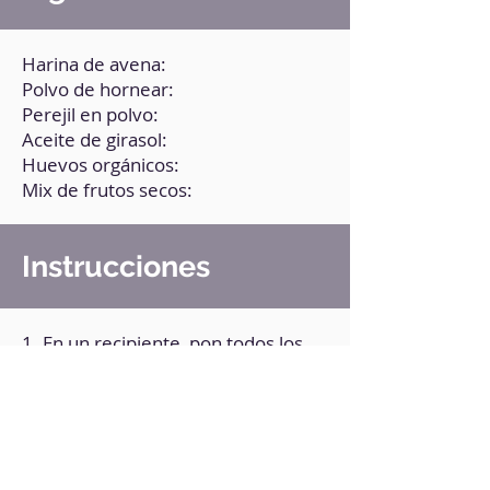
Harina de avena:
Polvo de hornear:
Perejil en polvo:
Aceite de girasol:
Huevos orgánicos:
Mix de frutos secos:
Instrucciones
1. En un recipiente, pon todos los
ingredientes, excepto los frutos
secos.
2. Mezcla muy bien.
3. Vierte la mezcla en un molde
para microondas.