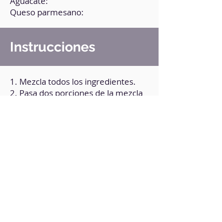
Aguacate:
Queso parmesano:
Instrucciones
1. Mezcla todos los ingredientes.
2. Pasa dos porciones de la mezcla
a una placa para horno engrasada (o
con papel vegetal) y aplástalas;
dales la forma que prefieras
teniendo en cuenta que serán tapas
de sándwich.
3. Hornea a 200°C durante 30
minutos.