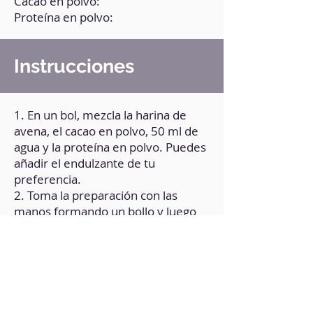
Cacao en polvo:
Proteína en polvo:
Instrucciones
1. En un bol, mezcla la harina de
avena, el cacao en polvo, 50 ml de
agua y la proteína en polvo. Puedes
añadir el endulzante de tu
preferencia.
2. Toma la preparación con las
manos formando un bollo y luego
extiéndelo formando un cilindro.
3. Dobla cada extremo del cilindro,
de tal manera que se enrosquen
hacia adentro hasta formar una
palmera.
4. Lleva al microondas durante 20