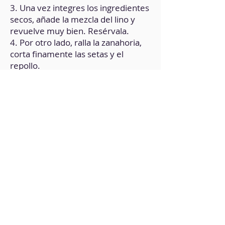
3. Una vez integres los ingredientes
secos, añade la mezcla del lino y
revuelve muy bien. Resérvala.
4. Por otro lado, ralla la zanahoria,
corta finamente las setas y el
repollo.
5. Añade los vegetales al bol y
mezcla hasta integrar con la masa.
6. Lleva una sartén a fuego medio,
añade un poco de aceite de oliva y
vierte la preparación.
7. Cocina uniformemente como si
fuera una tortilla.
8. Mientras se cocina el
okonomiyaki, ve haciendo el
aderezo. Para ello, mezcla la salsa
de tomate, la salsa de ostras y la
salsa de soja.
9. Cuando el okonomiyaki esté listo,