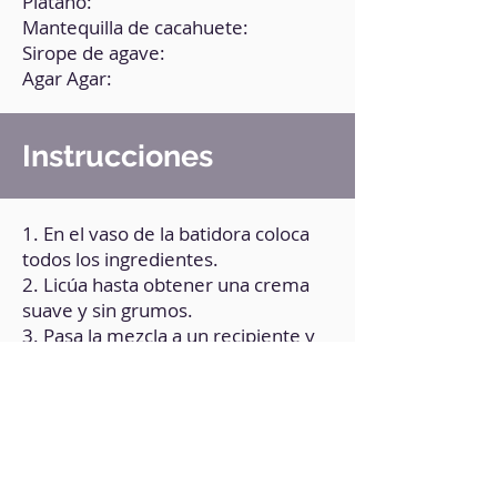
Plátano:
Mantequilla de cacahuete:
Sirope de agave:
Agar Agar:
Instrucciones
1. En el vaso de la batidora coloca
todos los ingredientes.
2. Licúa hasta obtener una crema
suave y sin grumos.
3. Pasa la mezcla a un recipiente y
coloca a fuego medio.
4. Cocina durante 3 minutos sin
dejar de remover.
5. Pasa a un molde
preferentemente de silicona o el de
elección.