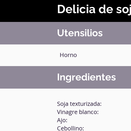
Delicia de so
Utensilios
Horno
Ingredientes
Soja texturizada:
Vinagre blanco:
Ajo:
Cebollino: