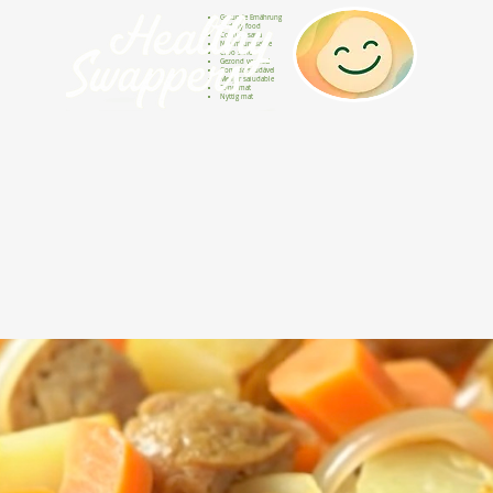
Gesunde Ernährung
Healthy food
Comida sana
Nourriture saine
Cibo sano
Gezond voedsel
Comida saudável
Menjar saludable
Sunn mat
Nyttig mat