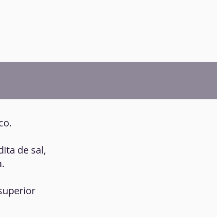
co.
ita de sal,
a.
superior