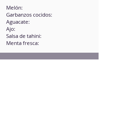
Melón:
Garbanzos cocidos:
Aguacate:
Ajo:
Salsa de tahini:
Menta fresca:
Instrucciones
1. Tritura todos los ingredientes en
la batidora hasta obtener una
consistencia homogénea.
2. Lleva a la nevera por 2 horas.