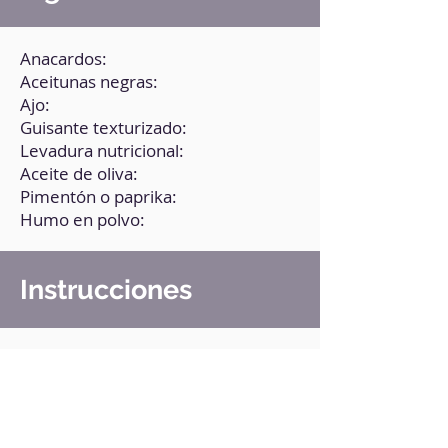
Anacardos:
Aceitunas negras:
Ajo:
Guisante texturizado:
Levadura nutricional:
Aceite de oliva:
Pimentón o paprika:
Humo en polvo:
Instrucciones
1. Hierve los anacardos durante 5
minutos para que queden tiernos.
2. Cuela y pasa al vaso de la
batidora.