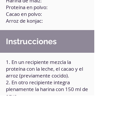
Harina de maíz:
Proteína en polvo:
Cacao en polvo:
Arroz de konjac:
Instrucciones
1. En un recipiente mezcla la
proteína con la leche, el cacao y el
arroz (previamente cocido).
2. En otro recipiente integra
plenamente la harina con 150 ml de
agua.
3. Mezcla el contenido de ambos
recipientes. Puedes añadir
endulzante de tu preferencia.
4. Lleva la preparación al
microondas durante 1 minuto.