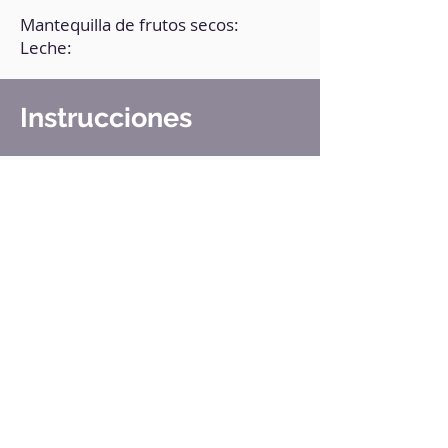
Mantequilla de frutos secos:
Leche:
Instrucciones
1. En un bol, pon todos los
ingredientes.
2. Mezcla bien.
3. Pasa la mezcla a moldes de
caramelos.
4. Lleva al congelador por 6 horas.