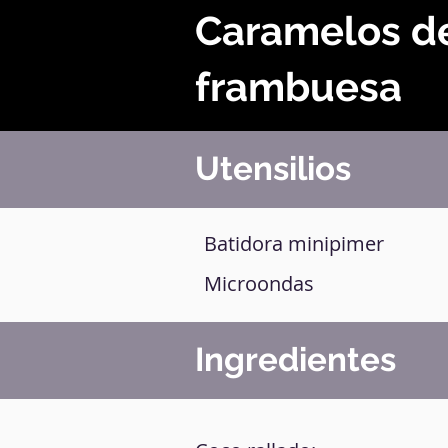
Caramelos d
frambuesa
Utensilios
Batidora minipimer
Microondas
Ingredientes