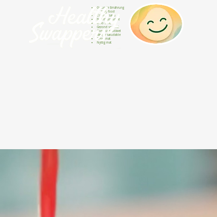
Gesunde Ernährung
Healthy food
Comida sana
Nourriture saine
Cibo sano
Gezond voedsel
Comida saudável
Menjar saludable
Sunn mat
Nyttig mat