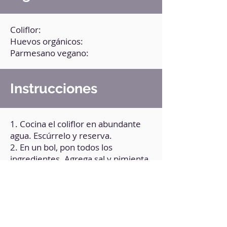
Coliflor:
Huevos orgánicos:
Parmesano vegano:
Instrucciones
1. Cocina el coliflor en abundante
agua. Escúrrelo y reserva.
2. En un bol, pon todos los
ingredientes. Agrega sal y pimienta
al gusto.
3. Mezcla bien.
4. Pon una sartén a fuego medio
con un poquito de aceite de oliva.
5. Ve colocando montañitas de la