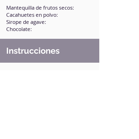
Mantequilla de frutos secos:
Cacahuetes en polvo:
Sirope de agave:
Chocolate:
Instrucciones
1. En un bol, pon todos los
ingredientes (menos el chocolate).
2. Mezcla bien hasta formar una
masa.
3. Haz bolitas hasta terminar la
masa.
4. Derrite el chocolate y báñalas.
5. Lleva a la nevera por 2 horas.