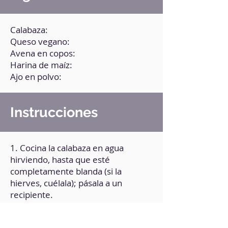
Calabaza:
Queso vegano:
Avena en copos:
Harina de maíz:
Ajo en polvo:
Instrucciones
1. Cocina la calabaza en agua
hirviendo, hasta que esté
completamente blanda (si la
hierves, cuélala); pásala a un
recipiente.
2. Hazla puré.
3. Forma bolitas y pon un trozo de