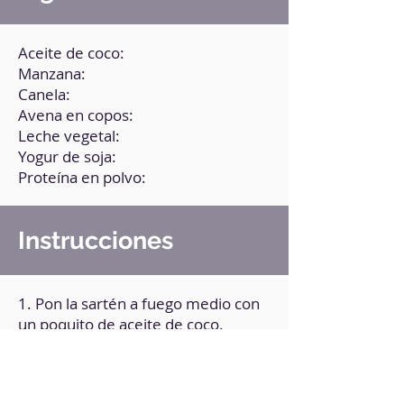
Aceite de coco:
Manzana:
Canela:
Avena en copos:
Leche vegetal:
Yogur de soja:
Proteína en polvo:
Instrucciones
1. Pon la sartén a fuego medio con
un poquito de aceite de coco.
2. Agrega la manzana, cortada en
cubos, y la canela.
3. Mezcla bien.