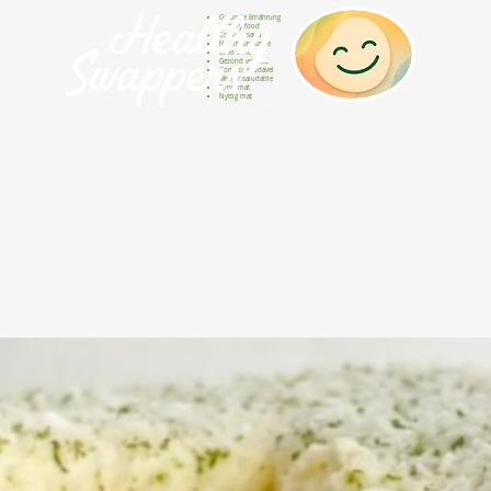
Gesunde Ernährung
Healthy food
Comida sana
Nourriture saine
Cibo sano
Gezond voedsel
Comida saudável
Menjar saludable
Sunn mat
Nyttig mat