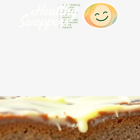
Gesunde Ernährung
Healthy food
Comida sana
Nourriture saine
Cibo sano
Gezond voedsel
Comida saudável
Menjar saludable
Sunn mat
Nyttig mat