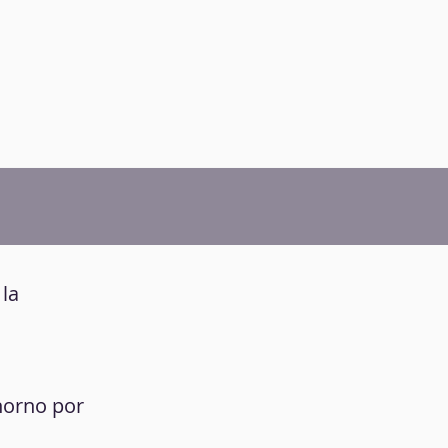
 la
 horno por