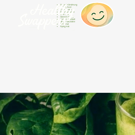
Gesunde Ernährung
Healthy food
Comida sana
Nourriture saine
Cibo sano
Gezond voedsel
Comida saudável
Menjar saludable
Sunn mat
Nyttig mat