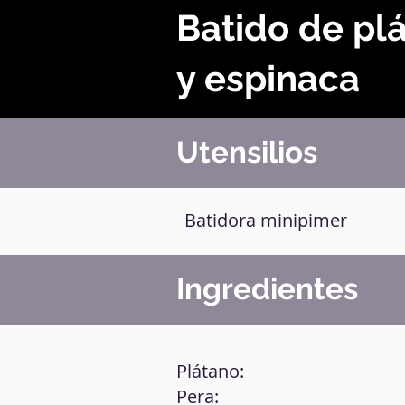
Batido de pl
y espinaca
Utensilios
Batidora minipimer
Ingredientes
Plátano:
Pera: