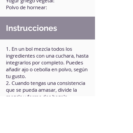
Yogur griego vegetal:
Polvo de hornear:
Instrucciones
1. En un bol mezcla todos los
ingredientes con una cuchara, hasta
integrarlos por completo. Puedes
añadir ajo o cebolla en polvo, según
tu gusto.
2. Cuando tengas una consistencia
que se pueda amasar, divide la
mezcla y forma dos bagels.
3. Con un poco de yogur griego
vegetal puedes pintar los bagels.
4. Si tienes, puedes poner semillas
de sésamo por encima de cada
bagel.