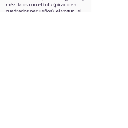
mézclalos con el tofu (picado en
cuadrados pequeños), el yogur , el
zumo de limón y un poco de sal.
5. Con la masa, haz bollitos y
aplástalos para formar las arepas.
6. Llévalos a un sartén, a fuego
medio, con un poco de aceite de
oliva, hasta que doren por ambas
cara.
7. Retira las arepas del fuego y, con
ayuda de un cuchillo, ábrelas
parcialmente.
8. Rellénalas con la mezcla de
vegetales y tofu.