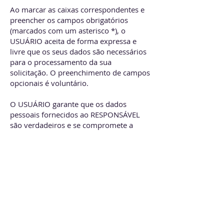
Ao marcar as caixas correspondentes e
preencher os campos obrigatórios
(marcados com um asterisco *), o
USUÁRIO aceita de forma expressa e
livre que os seus dados são necessários
para o processamento da sua
solicitação. O preenchimento de campos
opcionais é voluntário.
O USUÁRIO garante que os dados
pessoais fornecidos ao RESPONSÁVEL
são verdadeiros e se compromete a
informar qualquer modificação.
Caso os dados obrigatórios não sejam
fornecidos, o RESPONSÁVEL não pode
garantir que as informações e serviços
oferecidos estarão totalmente
adaptados às necessidades do USUÁRIO.
3. MEDIDAS DE SEGURANÇA