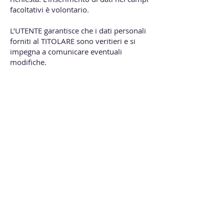
facoltativi è volontario.
L’UTENTE garantisce che i dati personali
forniti al TITOLARE sono veritieri e si
impegna a comunicare eventuali
modifiche.
Nel caso in cui non vengano forniti tutti i
dati richiesti, il TITOLARE non può
garantire che le informazioni e i servizi
forniti siano completamente adeguati
alle esigenze dell’UTENTE.
3. MISURE DI SICUREZZA
In conformità con il GDPR e la
LOPDGDD, il TITOLARE garantisce che:
✅ Il trattamento dei dati personali
avviene in conformità ai principi di
liceità, correttezza e trasparenza stabiliti
nell’Articolo 5 del GDPR.