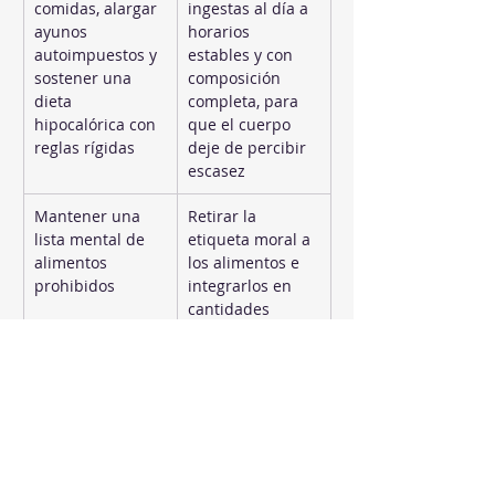
comidas, alargar 
ingestas al día a 
ayunos 
horarios 
autoimpuestos y 
estables y con 
sostener una 
composición 
dieta 
completa, para 
hipocalórica con 
que el cuerpo 
reglas rígidas
deje de percibir 
escasez
Mantener una 
Retirar la 
lista mental de 
etiqueta moral a 
alimentos 
los alimentos e 
prohibidos
integrarlos en 
cantidades 
normales. 
Permiso flexible, 
que no es 
permiso 
indiscriminado
Pensar “ya lo he 
Reconocer el 
arruinado, así 
todo o nada 