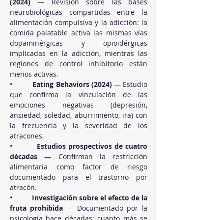
(2024)
 — Revisión sobre las bases 
neurobiológicas compartidas entre la 
alimentación compulsiva y la adicción: la 
comida palatable activa las mismas vías 
dopaminérgicas y opioidérgicas 
implicadas en la adicción, mientras las 
regiones de control inhibitorio están 
menos activas.
•          
Eating Behaviors (2024)
 — Estudio 
que confirma la vinculación de las 
emociones negativas (depresión, 
ansiedad, soledad, aburrimiento, ira) con 
la frecuencia y la severidad de los 
atracones.
•          
Estudios prospectivos de cuatro 
décadas
 — Confirman la restricción 
alimentaria como factor de riesgo 
documentado para el trastorno por 
atracón.
•          
Investigación sobre el efecto de la 
fruta prohibida
 — Documentado por la 
psicología hace décadas: cuanto más se 