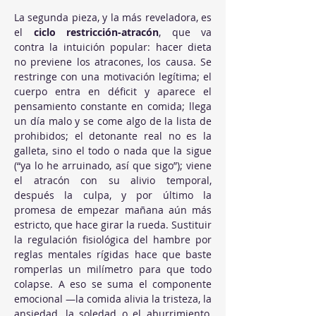
La segunda pieza, y la más reveladora, es 
el 
ciclo restricción-atracón
, que va 
contra la intuición popular: hacer dieta 
no previene los atracones, los causa. Se 
restringe con una motivación legítima; el 
cuerpo entra en déficit y aparece el 
pensamiento constante en comida; llega 
un día malo y se come algo de la lista de 
prohibidos; el detonante real no es la 
galleta, sino el todo o nada que la sigue 
(“ya lo he arruinado, así que sigo”); viene 
el atracón con su alivio temporal, 
después la culpa, y por último la 
promesa de empezar mañana aún más 
estricto, que hace girar la rueda. Sustituir 
la regulación fisiológica del hambre por 
reglas mentales rígidas hace que baste 
romperlas un milímetro para que todo 
colapse. A eso se suma el componente 
emocional —la comida alivia la tristeza, la 
ansiedad, la soledad o el aburrimiento, 