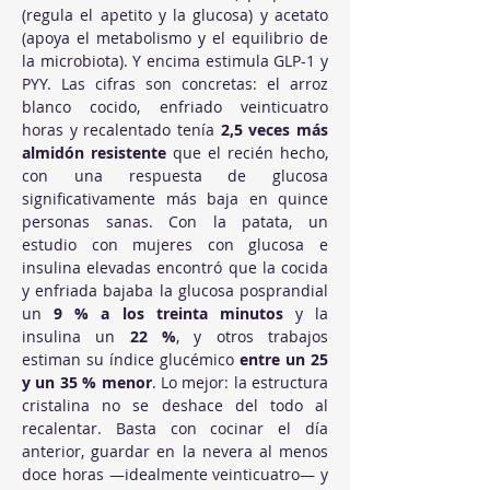
(regula el apetito y la glucosa) y acetato 
(apoya el metabolismo y el equilibrio de 
la microbiota). Y encima estimula GLP-1 y 
PYY. Las cifras son concretas: el arroz 
blanco cocido, enfriado veinticuatro 
horas y recalentado tenía 
2,5 veces más 
almidón resistente
 que el recién hecho, 
con una respuesta de glucosa 
significativamente más baja en quince 
personas sanas. Con la patata, un 
estudio con mujeres con glucosa e 
insulina elevadas encontró que la cocida 
y enfriada bajaba la glucosa posprandial 
un 
9 % a los treinta minutos
 y la 
insulina un 
22 %
, y otros trabajos 
estiman su índice glucémico 
entre un 25 
y un 35 % menor
. Lo mejor: la estructura 
cristalina no se deshace del todo al 
recalentar. Basta con cocinar el día 
anterior, guardar en la nevera al menos 
doce horas —idealmente veinticuatro— y 