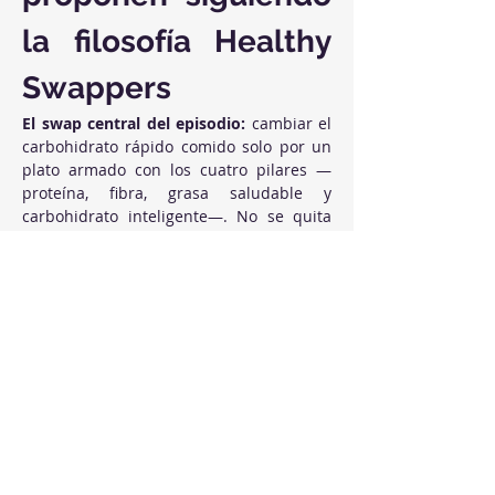
la filosofía Healthy 
Swappers
El swap central del episodio:
 cambiar el 
carbohidrato rápido comido solo por un 
plato armado con los cuatro pilares —
proteína, fibra, grasa saludable y 
carbohidrato inteligente—. No se quita 
nada del plato: se arma mejor.
Hábito que resta
Hábito que suma
Comer un plato 
Montar el plato 
de arroz blanco 
en cuartos: mitad 
solo, o pan 
verduras, un 
blanco con 
cuarto de 
mermelada, o 
proteína, un 
zumo con 
cuarto de 
galletas
carbohidrato 