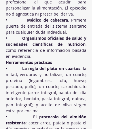
profesional al que acudir para 
personalizar la alimentación. El episodio 
no diagnostica ni prescribe: deriva.
•          
Médico de cabecera
. Primera 
puerta de entrada del sistema sanitario 
para cualquier duda individual.
•          
Organismos oficiales de salud y 
sociedades científicas de nutrición
, 
como referencia de información basada 
en evidencia.
Herramientas prácticas
•          
La regla del plato en cuartos
: la 
mitad, verduras y hortalizas; un cuarto, 
proteína (legumbres, tofu, huevo, 
pescado, pollo); un cuarto, carbohidrato 
inteligente (arroz integral, patata del día 
anterior, boniato, pasta integral, quinoa, 
pan integral); y aceite de oliva virgen 
extra por encima.
•          
El protocolo del almidón 
resistente
: cocer arroz, patata o pasta el 
día anterior, guardarlos en la nevera un 