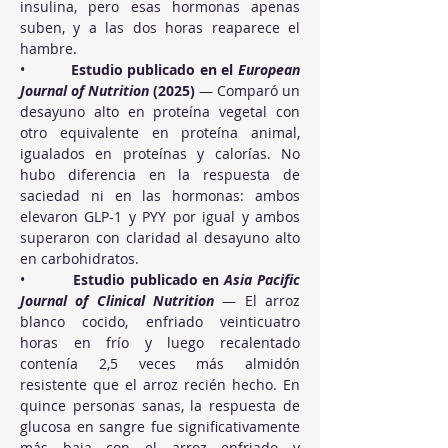
insulina, pero esas hormonas apenas 
suben, y a las dos horas reaparece el 
hambre.
•          
Estudio publicado en el 
European 
Journal of Nutrition
 (2025)
 — Comparó un 
desayuno alto en proteína vegetal con 
otro equivalente en proteína animal, 
igualados en proteínas y calorías. No 
hubo diferencia en la respuesta de 
saciedad ni en las hormonas: ambos 
elevaron GLP-1 y PYY por igual y ambos 
superaron con claridad al desayuno alto 
en carbohidratos.
•          
Estudio publicado en 
Asia Pacific 
Journal of Clinical Nutrition
 — El arroz 
blanco cocido, enfriado veinticuatro 
horas en frío y luego recalentado 
contenía 2,5 veces más almidón 
resistente que el arroz recién hecho. En 
quince personas sanas, la respuesta de 
glucosa en sangre fue significativamente 
más baja con el arroz enfriado y 