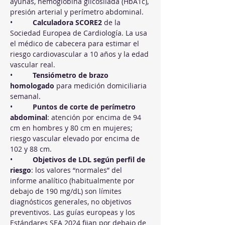
ayunas, hemoglobina glicosilada (HbA1c), 
presión arterial y perímetro abdominal.
•          
Calculadora SCORE2
 de la 
Sociedad Europea de Cardiología. La usa 
el médico de cabecera para estimar el 
riesgo cardiovascular a 10 años y la edad 
vascular real.
•          
Tensiómetro de brazo 
homologado
 para medición domiciliaria 
semanal.
•          
Puntos de corte de perímetro 
abdominal
: atención por encima de 94 
cm en hombres y 80 cm en mujeres; 
riesgo vascular elevado por encima de 
102 y 88 cm.
•          
Objetivos de LDL según perfil de 
riesgo
: los valores “normales” del 
informe analítico (habitualmente por 
debajo de 190 mg/dL) son límites 
diagnósticos generales, no objetivos 
preventivos. Las guías europeas y los 
Estándares SEA 2024 fijan por debajo de 