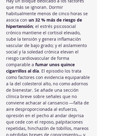
Hay un bloque dedicado a los factores 
que más se ignoran. Dormir 
habitualmente menos de cinco horas se 
asocia con 
un 32 % más de riesgo de 
hipertensión
; el estrés psicosocial 
crónico mantiene el cortisol elevado, 
sube la tensión y genera inflamación 
vascular de bajo grado; y el aislamiento 
social y la soledad crónica elevan el 
riesgo cardiovascular de forma 
comparable a 
fumar unos quince 
cigarrillos al día
. El episodio los trata 
como factores con evidencia equiparable 
a la del colesterol alto, no como adornos 
de bienestar. Se añade una sección 
clínica breve sobre señales que no 
conviene achacar al cansancio —falta de 
aire desproporcionada al esfuerzo, 
opresión en el pecho al andar deprisa 
que cede con el reposo, palpitaciones 
repetidas, hinchazón de tobillos, mareos 
o pérdidas breves de conocimiento— y 