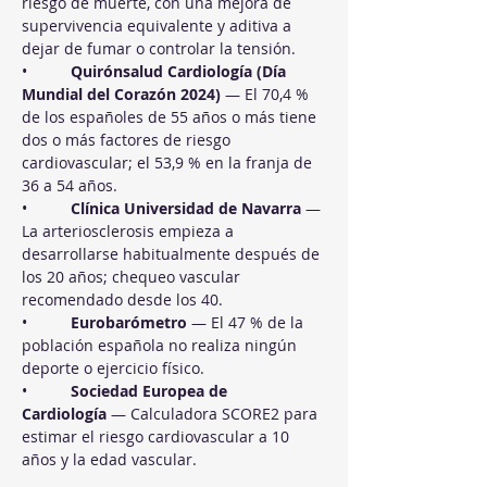
riesgo de muerte, con una mejora de 
supervivencia equivalente y aditiva a 
dejar de fumar o controlar la tensión.
•          
Quirónsalud Cardiología (Día 
Mundial del Corazón 2024)
 — El 70,4 % 
de los españoles de 55 años o más tiene 
dos o más factores de riesgo 
cardiovascular; el 53,9 % en la franja de 
36 a 54 años.
•          
Clínica Universidad de Navarra
 — 
La arteriosclerosis empieza a 
desarrollarse habitualmente después de 
los 20 años; chequeo vascular 
recomendado desde los 40.
•          
Eurobarómetro
 — El 47 % de la 
población española no realiza ningún 
deporte o ejercicio físico.
•          
Sociedad Europea de 
Cardiología
 — Calculadora SCORE2 para 
estimar el riesgo cardiovascular a 10 
años y la edad vascular.