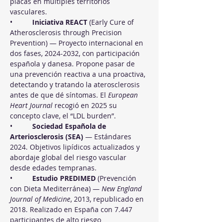
placas en múltiples territorios 
vasculares.
•          
Iniciativa REACT
 (Early Cure of 
Atherosclerosis through Precision 
Prevention) — Proyecto internacional en 
dos fases, 2024-2032, con participación 
española y danesa. Propone pasar de 
una prevención reactiva a una proactiva, 
detectando y tratando la aterosclerosis 
antes de que dé síntomas. El 
European 
Heart Journal
 recogió en 2025 su 
concepto clave, el “LDL burden”.
•          
Sociedad Española de 
Arteriosclerosis (SEA)
 — Estándares 
2024. Objetivos lipídicos actualizados y 
abordaje global del riesgo vascular 
desde edades tempranas.
•          
Estudio PREDIMED
 (Prevención 
con Dieta Mediterránea) — 
New England 
Journal of Medicine
, 2013, republicado en 
2018. Realizado en España con 7.447 
participantes de alto riesgo 