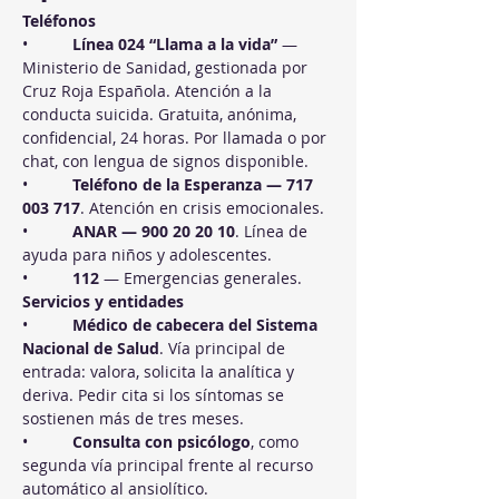
Teléfonos
•          
Línea 024 “Llama a la vida”
 — 
Ministerio de Sanidad, gestionada por 
Cruz Roja Española. Atención a la 
conducta suicida. Gratuita, anónima, 
confidencial, 24 horas. Por llamada o por 
chat, con lengua de signos disponible.
•          
Teléfono de la Esperanza — 717 
003 717
. Atención en crisis emocionales.
•          
ANAR — 900 20 20 10
. Línea de 
ayuda para niños y adolescentes.
•          
112
 — Emergencias generales.
Servicios y entidades
•          
Médico de cabecera del Sistema 
Nacional de Salud
. Vía principal de 
entrada: valora, solicita la analítica y 
deriva. Pedir cita si los síntomas se 
sostienen más de tres meses.
•          
Consulta con psicólogo
, como 
segunda vía principal frente al recurso 
automático al ansiolítico.