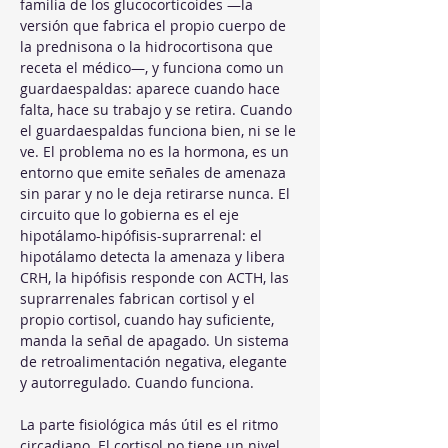
familia de los glucocorticoides —la 
versión que fabrica el propio cuerpo de 
la prednisona o la hidrocortisona que 
receta el médico—, y funciona como un 
guardaespaldas: aparece cuando hace 
falta, hace su trabajo y se retira. Cuando 
el guardaespaldas funciona bien, ni se le 
ve. El problema no es la hormona, es un 
entorno que emite señales de amenaza 
sin parar y no le deja retirarse nunca. El 
circuito que lo gobierna es el eje 
hipotálamo-hipófisis-suprarrenal: el 
hipotálamo detecta la amenaza y libera 
CRH, la hipófisis responde con ACTH, las 
suprarrenales fabrican cortisol y el 
propio cortisol, cuando hay suficiente, 
manda la señal de apagado. Un sistema 
de retroalimentación negativa, elegante 
y autorregulado. Cuando funciona.
La parte fisiológica más útil es el ritmo 
circadiano. El cortisol no tiene un nivel 