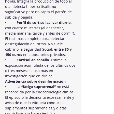
horas
. Integra la producción de todo el 
día; detecta hipercortisolismo 
significativo pero no capta el patrón de 
subida y bajada.
•          
Perfil de cortisol salivar diurno
, 
con cuatro muestras (al despertar, 
media mañana, tarde y antes de dormir). 
El test más completo para detectar 
desregulación del ritmo. No suele 
cubrirlo la Seguridad Social: 
entre 80 y 
150 euros
 en laboratorios privados.
•          
Cortisol en cabello
. Estima la 
exposición acumulada de los últimos dos 
o tres meses; se usa más en 
investigación que en clínica.
Advertencia sobre desinformación
•          La 
“fatiga suprarrenal”
 no está 
reconocida por la endocrinología clínica. 
El episodio la desmonta expresamente y 
avisa de que la etiqueta conduce a 
suplementos suprarrenales y dietas 
restrictivas sin base científica.