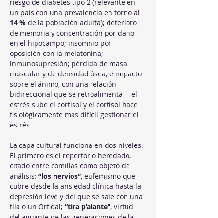
riesgo de diabetes tipo 2 (relevante en 
un país con una prevalencia en torno al 
14 %
 de la población adulta); deterioro 
de memoria y concentración por daño 
en el hipocampo; insomnio por 
oposición con la melatonina; 
inmunosupresión; pérdida de masa 
muscular y de densidad ósea; e impacto 
sobre el ánimo, con una relación 
bidireccional que se retroalimenta —el 
estrés sube el cortisol y el cortisol hace 
fisiológicamente más difícil gestionar el 
estrés.
La capa cultural funciona en dos niveles. 
El primero es el repertorio heredado, 
citado entre comillas como objeto de 
análisis: 
“los nervios”
, eufemismo que 
cubre desde la ansiedad clínica hasta la 
depresión leve y del que se sale con una 
tila o un Orfidal; 
“tira p’alante”
, virtud 
del aguante de las generaciones de la 