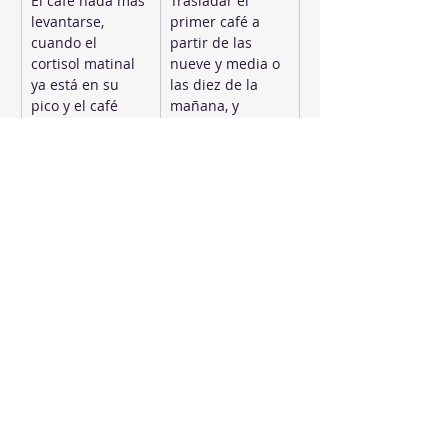
El café nada más 
Trasladar el 
levantarse, 
primer café a 
cuando el 
partir de las 
cortisol matinal 
nueve y media o 
ya está en su 
las diez de la 
pico y el café 
mañana, y 
apenas aporta
eliminar 
cualquier café 
después de las 
dos de la tarde
Descargar el 
Diez minutos 
estrés en pasivo: 
diarios de 
televisión o 
respiración 
scroll en el 
consciente o 
móvil, que 
mindfulness: 
distraen pero no 
inhalar cuatro 
bajan el cortisol
segundos, 
retener cuatro, 
exhalar seis. 
Siete días 
seguidos antes 