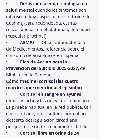
•          
Derivación a endocrinología o a 
salud mental
 cuando los síntomas son 
intensos o hay sospecha de síndrome de 
Cushing (cara redondeada, estrías 
rojizas anchas en el abdomen, debilidad 
muscular proximal).
•          
AEMPS
 — Observatorio del Uso 
de Medicamentos, referencia sobre el 
consumo de ansiolíticos en España.
•          
Plan de Acción para la 
Prevención del Suicidio 2025-2027
, del 
Ministerio de Sanidad.
Cómo medir el cortisol (las cuatro 
matrices que menciona el episodio)
•          
Cortisol en sangre en ayunas
, 
entre las ocho y las nueve de la mañana. 
La prueba habitual en la red pública, útil 
como cribado; un resultado normal no 
descarta desregulación circadiana, 
porque mide un único momento del día.
•          
Cortisol libre en orina de 24 