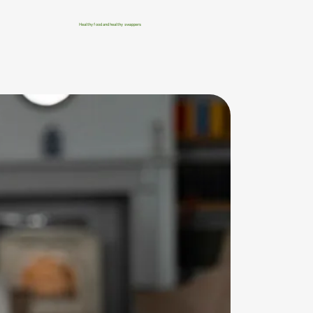
Healthy food and healthy swappers