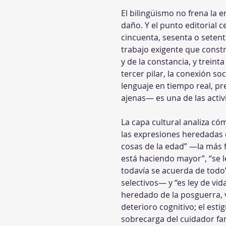
El bilingüismo no frena la
daño. Y el punto editorial 
cincuenta, sesenta o seten
trabajo exigente que constru
y de la constancia, y trein
tercer pilar, la conexión 
lenguaje en tiempo real, pr
ajenas— es una de las acti
La capa cultural analiza có
las expresiones heredadas 
cosas de la edad” —la más f
está haciendo mayor”, “se le
todavía se acuerda de todo
selectivos— y “es ley de vid
heredado de la posguerra, v
deterioro cognitivo; el est
sobrecarga del cuidador fam