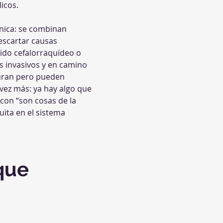
icos.
única: se combinan 
descartar causas 
ido cefalorraquídeo o 
s invasivos y en camino 
curan pero pueden 
vez más: ya hay algo que 
e con “son cosas de la 
ita en el sistema 
que 