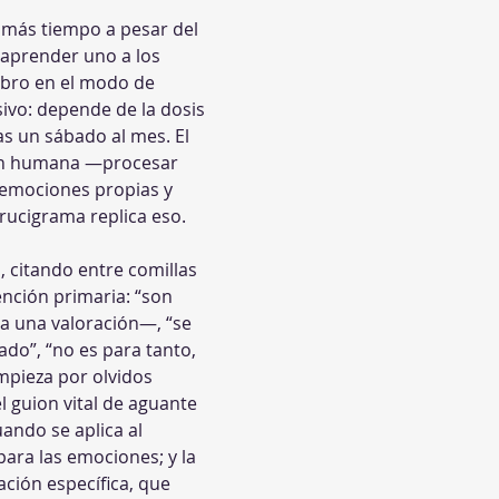
 más tiempo a pesar del 
 aprender uno a los 
ebro en el modo de 
sivo: depende de la dosis 
s un sábado al mes. El 
ión humana —procesar 
r emociones propias y 
rucigrama replica eso.
 citando entre comillas 
nción primaria: “son 
 a una valoración—, “se 
ado”, “no es para tanto, 
pieza por olvidos 
l guion vital de aguante 
ando se aplica al 
ara las emociones; y la 
ción específica, que 