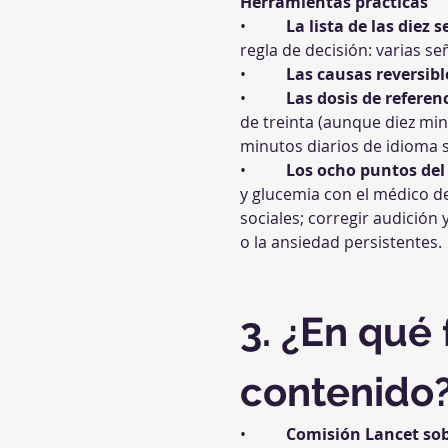
Herramientas prácticas
•          
La lista de las diez 
regla de decisión: varias se
•          
Las causas reversibl
•          
Las dosis de referen
de treinta (aunque diez minu
minutos diarios de idioma s
•          
Los ocho puntos del
y glucemia con el médico de
sociales; corregir audición 
o la ansiedad persistentes.
3. ¿En qué
contenido
•          
Comisión Lancet sob