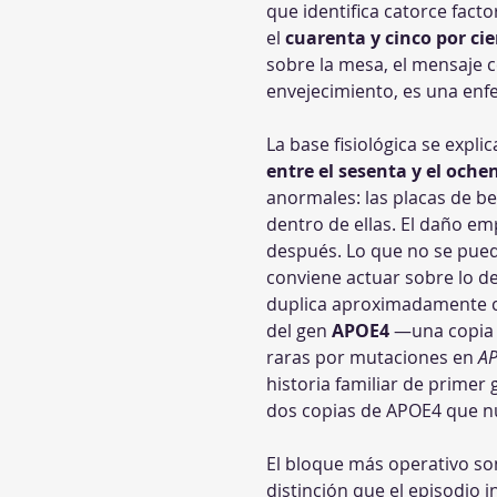
que identifica catorce fact
el 
cuarenta y cinco por ci
sobre la mesa, el mensaje c
envejecimiento, es una enfe
La base fisiológica se expl
entre el sesenta y el oche
anormales: las placas de be
dentro de ellas. El daño em
después. Lo que no se pued
conviene actuar sobre lo de
duplica aproximadamente cad
del gen 
APOE4
 —una copia 
raras por mutaciones en 
A
historia familiar de primer
dos copias de APOE4 que nu
El bloque más operativo son
distinción que el episodio i