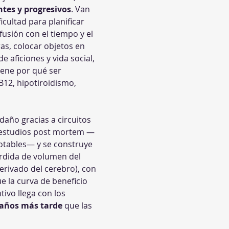
ntes y progresivos
. Van 
cultad para planificar 
usión con el tiempo y el 
as, colocar objetos en 
e aficiones y vida social, 
iene por qué ser 
B12, hipotiroidismo, 
 daño gracias a circuitos 
s estudios post mortem —
otables— y se construye 
pérdida de volumen del 
derivado del cerebro), con 
 la curva de beneficio 
ivo llega con los 
 años más tarde
 que las 