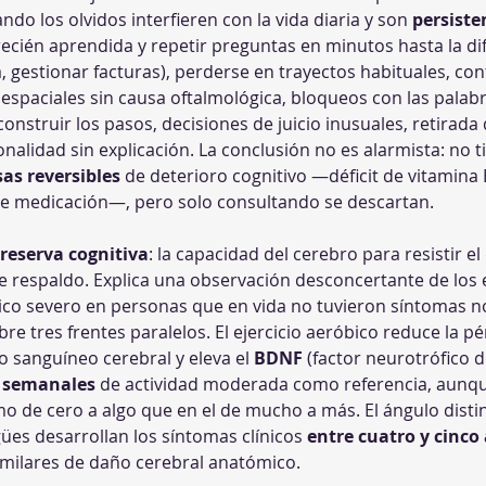
do los olvidos interfieren con la vida diaria y son 
persiste
ecién aprendida y repetir preguntas en minutos hasta la difi
, gestionar facturas), perderse en trayectos habituales, conf
 espaciales sin causa oftalmológica, bloqueos con las palabr
construir los pasos, decisiones de juicio inusuales, retirada d
alidad sin explicación. La conclusión no es alarmista: no t
as reversibles
 de deterioro cognitivo —déficit de vitamina 
de medicación—, pero solo consultando se descartan.
reserva cognitiva
: la capacidad del cerebro para resistir el
de respaldo. Explica una observación desconcertante de lo
co severo en personas que en vida no tuvieron síntomas n
obre tres frentes paralelos. El ejercicio aeróbico reduce la 
 sanguíneo cerebral y eleva el 
BDNF
 (factor neurotrófico 
s semanales
 de actividad moderada como referencia, aunque
 de cero a algo que en el de mucho a más. El ángulo distint
gües desarrollan los síntomas clínicos 
entre cuatro y cinco
imilares de daño cerebral anatómico. 