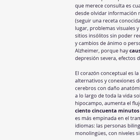
que merece consulta es cuan
desde olvidar información r
(seguir una receta conocida
lugar, problemas visuales y
sitios insólitos sin poder re
y cambios de ánimo o person
Alzheimer, porque hay 
caus
depresión severa, efectos 
El corazón conceptual es la 
alternativos y conexiones 
cerebros con daño anatómi
a lo largo de toda la vida s
hipocampo, aumenta el flujo
ciento cincuenta minuto
es más empinada en el tramo
idiomas: las personas bilin
monolingües, con niveles s