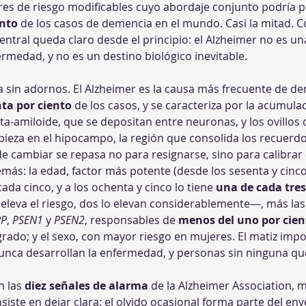
ores de riesgo modificables cuyo abordaje conjunto podría p
ento
 de los casos de demencia en el mundo. Casi la mitad. C
entral queda claro desde el principio: el Alzheimer no es un
rmedad, y no es un destino biológico inevitable.
ica sin adornos. El Alzheimer es la causa más frecuente de d
nta por ciento
 de los casos, y se caracteriza por la acumula
ta-amiloide, que se depositan entre neuronas, y los ovillos 
pieza en el hipocampo, la región que consolida los recuerdo
e cambiar se repasa no para resignarse, sino para calibrar
más: la edad, factor más potente (desde los sesenta y cinco
a cinco, y a los ochenta y cinco lo tiene 
una de cada tre
eleva el riesgo, dos lo elevan considerablemente—, más las
PP
, 
PSEN1
 y 
PSEN2
, responsables de 
menos del uno por cien
 grado; y el sexo, con mayor riesgo en mujeres. El matiz imp
nca desarrollan la enfermedad, y personas sin ninguna que
 las 
diez señales de alarma
 de la Alzheimer Association,
nsiste en dejar clara: el olvido ocasional forma parte del en