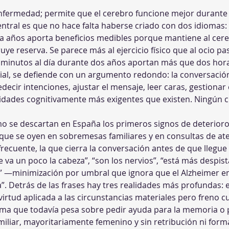
 enfermedad; permite que el cerebro funcione mejor durante
central es que no hace falta haberse criado con dos idiomas:
ta años aporta beneficios medibles porque mantiene al cer
ye reserva. Se parece más al ejercicio físico que al ocio pa
ta minutos al día durante dos años aportan más que dos hora
social, se defiende con un argumento redondo: la conversac
edecir intenciones, ajustar el mensaje, leer caras, gestiona
vidades cognitivamente más exigentes que existen. Ningún c
mo se descartan en España los primeros signos de deterioro,
que se oyen en sobremesas familiares y en consultas de ate
recuente, la que cierra la conversación antes de que llegue
 va un poco la cabeza”, “son los nervios”, “está más despist
” —minimización por umbral que ignora que el Alzheimer em
a”. Detrás de las frases hay tres realidades más profundas: e
irtud aplicada a las circunstancias materiales pero freno cu
igma que todavía pesa sobre pedir ayuda para la memoria o p
iliar, mayoritariamente femenino y sin retribución ni forma