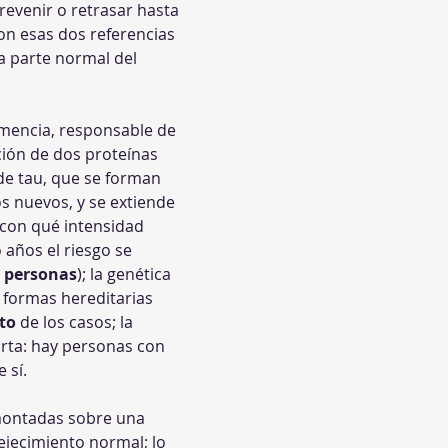
revenir o retrasar hasta 
on esas dos referencias 
a parte normal del 
emencia, responsable de 
ción de dos proteínas 
de tau, que se forman 
s nuevos, y se extiende 
 con qué intensidad 
 años el riesgo se 
s personas
); la genética 
 formas hereditarias 
to
 de los casos; la 
orta: hay personas con 
 sí.
 montadas sobre una 
vejecimiento normal; lo 