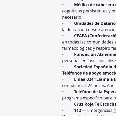
•          
Médico de cabecera 
cognitivos persistentes y pr
necesario.
•          
Unidades de Deterior
la derivación desde atenció
•          
CEAFA (Confederació
en todas las comunidades a
farmacológicas y respiro fam
•          
Fundación Alzheime
personas en fases iniciales
•          
Sociedad Española d
Teléfonos de apoyo emocion
•          
Línea 024 “Llama a l
confidencial, 24 horas. Ati
•          
Teléfono de la Espe
programa específico para pe
•          
Cruz Roja Te Escuch
•          
112
 — Emergencias ge