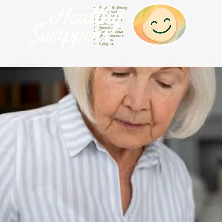
Gesunde Ernährung
Healthy food
Comida sana
Nourriture saine
Cibo sano
Gezond voedsel
Comida saudável
Menjar saludable
Sunn mat
Nyttig mat