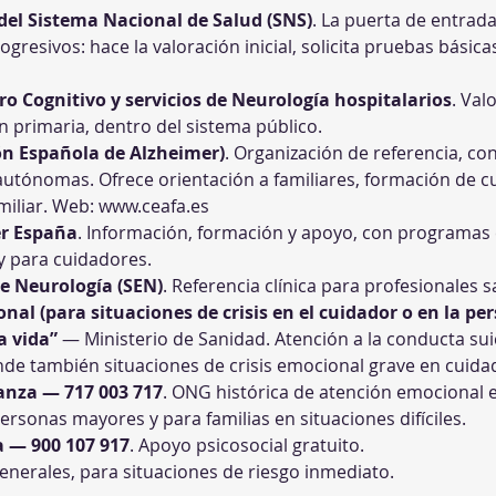
del Sistema Nacional de Salud (SNS)
. La puerta de entrad
ogresivos: hace la valoración inicial, solicita pruebas básicas
o Cognitivo y servicios de Neurología hospitalarios
. Val
n primaria, dentro del sistema público.
n Española de Alzheimer)
. Organización de referencia, c
utónomas. Ofrece orientación a familiares, formación de cu
iliar. Web: 
www.ceafa.es
r España
. Información, formación y apoyo, con programas 
 y para cuidadores.
e Neurología (SEN)
. Referencia clínica para profesionales s
al (para situaciones de crisis en el cuidador o en la pe
a vida”
 — Ministerio de Sanidad. Atención a la conducta sui
ende también situaciones de crisis emocional grave en cuida
ranza — 717 003 717
. ONG histórica de atención emocional en
rsonas mayores y para familias en situaciones difíciles.
a — 900 107 917
. Apoyo psicosocial gratuito.
nerales, para situaciones de riesgo inmediato.