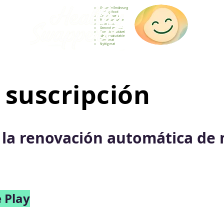
Gesunde Ernährung
Healthy food
Comida sana
Nourriture saine
Cibo sano
Gezond voedsel
Comida saudável
Menjar saludable
Sunn mat
Nyttig mat
 suscripción
la renovación automática de 
e Play