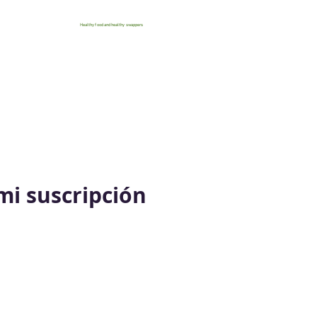
Healthy food and healthy swappers
mi suscripción