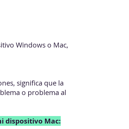
ositivo Windows o Mac,
es, significa que la
roblema o problema al
i disp
ositivo Mac: