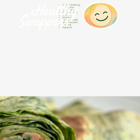
Gesunde Ernährung
Healthy food
Comida sana
Nourriture saine
Cibo sano
Gezond voedsel
Comida saudável
Menjar saludable
Sunn mat
Nyttig mat