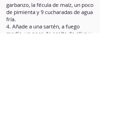
garbanzo, la fécula de maíz, un poco
de pimienta y 9 cucharadas de agua
fría.
4. Añade a una sartén, a fuego
medio, un poco de aceite de oliva y
saltea la soja por unos minutos.
5. Retira y reserva.
6. Ahora saltea el calabacín.
7. Vierte el calabacín en el
recipiente que contiene la soja,
añade la preparación de la harina
de garbanzo y mezcla todo muy
bien.
8. En la sartén, a fuego medio-bajo,
pon un poco de aceite de oliva y
vierte la preparación.
9. Cocina durante 5 minutos por
cada lado y retira.