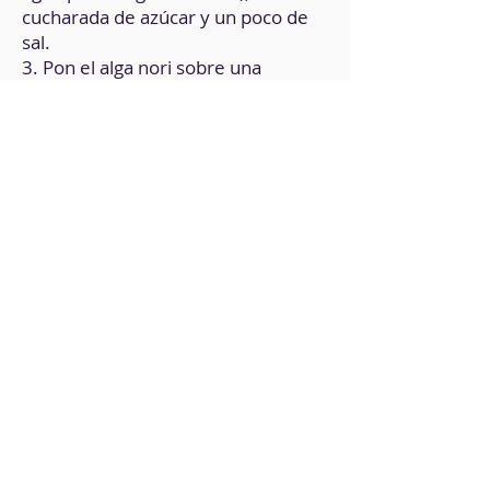
cucharada de azúcar y un poco de
sal.
3. Pon el alga nori sobre una
esterilla para sushi, si no tienes
ayúdate con una papel de horno.
4. Una vez que tienes el arroz esté
cocido, extiende el atún vegano
encima, añadiendo trocitos de
aguacate en cubos y las semillas de
sésamo.
5. Enrolla cuidadosamente.
6. Corta el rollo de sushi en
rebanadas de 2 cm
(aproximadamente).
7. Sirve y acompaña con salsa de
soja.