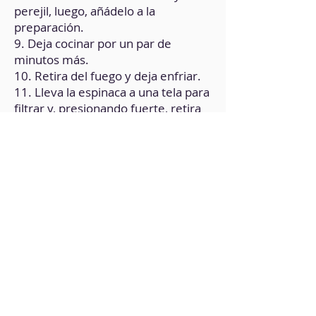
perejil, luego, añádelo a la
preparación.
9. Deja cocinar por un par de
minutos más.
10. Retira del fuego y deja enfriar.
11. Lleva la espinaca a una tela para
filtrar y, presionando fuerte, retira
la mayor cantidad de líquido
posible.
12. Mezcla la espinaca con el tofu.
13. Extiende las hojas de masa filo.
Dobla cada una por la mitad,
humectando cada cara del pliegue
con un poco de aceite vegetal.
14. Añade un poco de la
preparación en sobre la parte
inferior de la masa y, con
movimientos paralelos, envuelve
en forma de triángulo. Recuerda